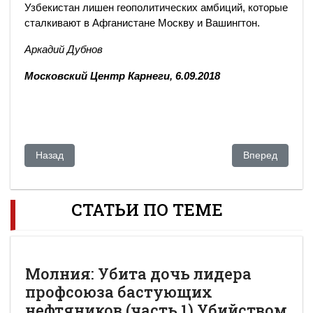
Узбекистан лишен геополитических амбиций, которые
сталкивают в Афганистане Москву и Вашингтон.
Аркадий Дубнов
Московский Центр Карнеги, 6.09.2018
Предыдущий: Казахстанский политолог заметил признаки п
Следующий: Ко
Назад
Вперед
СТАТЬИ ПО ТЕМЕ
Молния: Убита дочь лидера
профсоюза бастующих
нефтяников (часть 1) Убийством