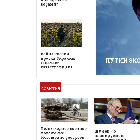
ворами?
Война России
против Украины
ПУТИН ЭК
означает
катастрофу для…
СОБЫТИЯ
Безвыходное военное
Шумер – о
положение.
планируемом
Истощение ресурсов
использовании