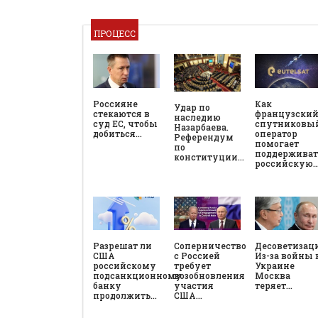
ПРОЦЕСС
Россияне
Как
Удар по
стекаются в
французски
наследию
суд ЕС, чтобы
спутниковы
Назарбаева.
добиться…
оператор
Референдум
помогает
по
поддерживат
конституции…
российскую
Разрешат ли
Соперничество
Десоветизац
США
с Россией
Из-за войны 
российскому
требует
Украине
подсанкционному
возобновления
Москва
банку
участия
теряет…
продолжить…
США…