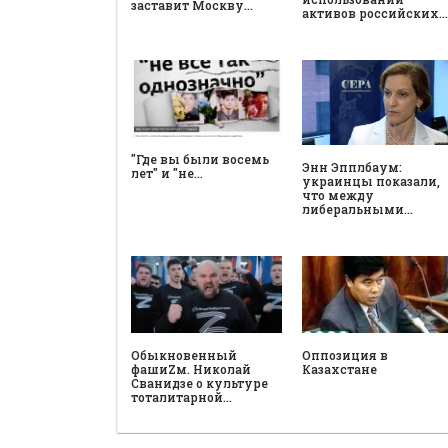
заставит Москву…
активов российских…
"Где вы были восемь
Энн Эпплбаум:
лет" и "не…
украинцы показали,
что между
либеральными…
Обыкновенный
Оппозиция в
фашиZм. Николай
Казахстане
Сванидзе о культуре
тоталитарной…