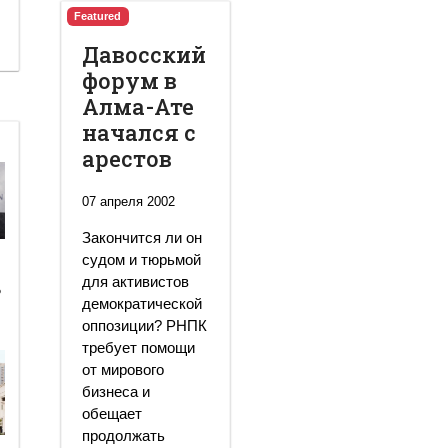
Featured
Давосский
форум в
Алма-Ате
начался с
арестов
07 апреля 2002
Закончится ли он
судом и тюрьмой
для активистов
ь
демократической
оппозиции? РНПК
требует помощи
от мирового
бизнеса и
обещает
продолжать