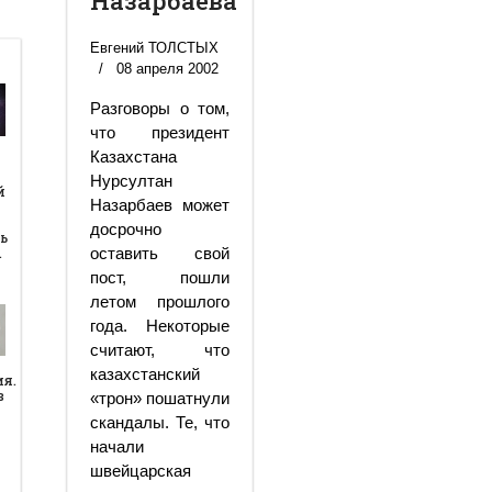
Назарбаева
Евгений ТОЛСТЫХ
08 апреля 2002
Разговоры о том,
что президент
Казахстана
й
Нурсултан
й
Назарбаев может
досрочно
ь
…
оставить свой
пост, пошли
летом прошлого
года. Некоторые
считают, что
казахстанский
ия.
в
«трон» пошатнули
скандалы. Те, что
начали
швейцарская