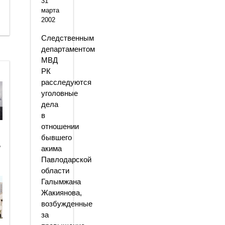
31
марта
2002
Следственным
департаментом
МВД
РК
расследуются
уголовные
дела
в
отношении
бывшего
ь
акима
Павлодарской
области
Галымжана
Жакиянова,
возбужденные
за