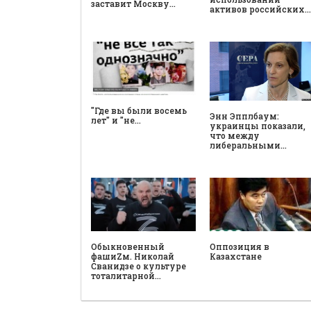
заставит Москву…
активов российских…
"Где вы были восемь
Энн Эпплбаум:
лет" и "не…
украинцы показали,
что между
либеральными…
Обыкновенный
Оппозиция в
фашиZм. Николай
Казахстане
Сванидзе о культуре
тоталитарной…