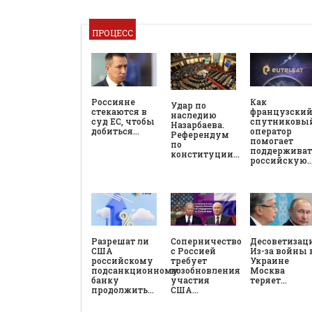
ПРОЦЕСС
Россияне
Как
Удар по
стекаются в
французски
наследию
суд ЕС, чтобы
спутниковы
Назарбаева.
добиться…
оператор
Референдум
помогает
по
поддерживат
конституции…
российскую
Разрешат ли
Соперничество
Десоветизац
США
с Россией
Из-за войны 
российскому
требует
Украине
подсанкционному
возобновления
Москва
банку
участия
теряет…
продолжить…
США…