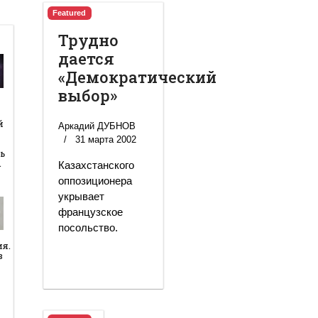
Featured
Трудно
дается
«Демократический
выбор»
й
й
Аркадий ДУБНОВ
31 марта 2002
ь
…
Казахстанского
оппозиционера
укрывает
французское
посольство.
ия.
в