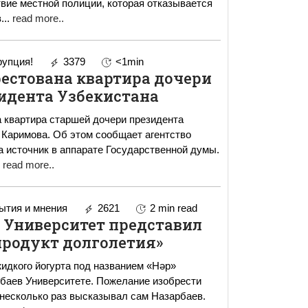
вие местной полиции, которая отказывается
в
...
read more..
упция!
3379
<1min
рестована квартира дочери
идента Узбекистана
 квартира старшей дочери президента
Каримова. Об этом сообщает агентство
 источник в аппарате Государственной думы.
read more..
тия и мнения
2621
2 min read
 Университет представил
продукт долголетия»
идкого йогурта под названием «Нәр»
баев Университете. Пожелание изобрести
несколько раз высказывал сам Назарбаев.