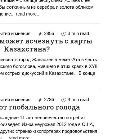
тьями – столица республики Астана с ее
бы сотканным из серебра и золота обликом,
щение
...
read more..
тия и мнения
2856
3 min read
может исчезнуть c карты
Казахстана?
новать город Жанаозен в Бекет-Ата в честь
кого богослова, жившего в этих краях в XYIII
острых дискуссий в Казахстане. В конце
тия и мнения
2786
4 min read
 от глобального голода
оследние 11 лет человечество потребит
оизведет. Из-за неурожая 2012 года в США,
 других странах-экспортерах продовольствия
вы
...
read more..