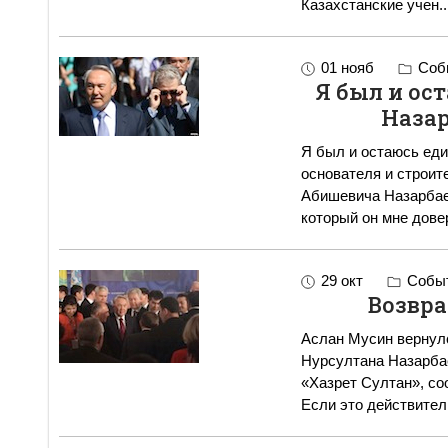
Казахстанские учен
..
01 нояб
Собы
Я был и о
Назар
Я был и остаюсь ед
основателя и строит
Абишевича Назарбаев
29 окт
Событ
Возвр
Аслан Мусин вернулс
Нурсултана Назарбае
«Хазрет Султан», со
Если это действител