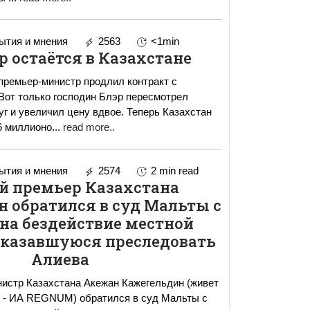
тия и мнения
2563
<1min
р остаётся в Казахстане
ремьер-министр продлил контракт с
Вот только господин Блэр пересмотрел
уг и увеличил цену вдвое. Теперь Казахстан
6 миллионо
...
read more..
тия и мнения
2574
2 min read
 премьер Казахстана
 обратился в суд Мальты с
на бездействие местной
тказавшуюся преследовать
Алиева
истр Казахстана Акежан Кажегельдин (живет
е - ИА REGNUM) обратился в суд Мальты с