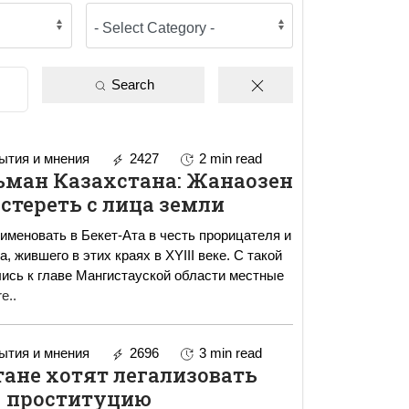
Search
тия и мнения
2427
2 min read
ман Казахстана: Жанаозен
 стереть с лица земли
именовать в Бекет-Ата в честь прорицателя и
, жившего в этих краях в XYIII веке. С такой
ись к главе Мангистауской области местные
e..
тия и мнения
2696
3 min read
тане хотят легализовать
проституцию