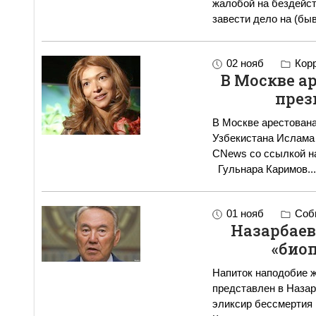
жалобой на бездейст
завести дело на (бы
02 нояб
Корр
В Москве а
през
В Москве арестована
Узбекистана Ислама 
CNews со ссылкой на
Гульнара Каримов
...
01 нояб
Собы
Назарбаев
«био
Напиток наподобие ж
представлен в Назар
эликсир бессмертия 