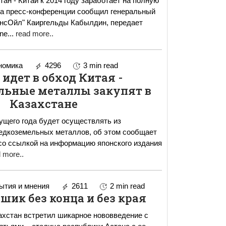
ан - Китай к 2014 году заработает на полную
на пресс-конференции сообщил генеральный
ансОйл" Каиргельды Кабылдин, передает
ne
...
read more..
номика
4296
3 min read
 идет в обход Китая -
льные металлы закупят в
Казахстане
ущего года будет осуществлять из
редкоземельных металлов, об этом сообщает
 со ссылкой на информацию японского издания
 more..
тия и мнения
2611
2 min read
шик без конца и без края
хстан встретил шикарное нововведение с