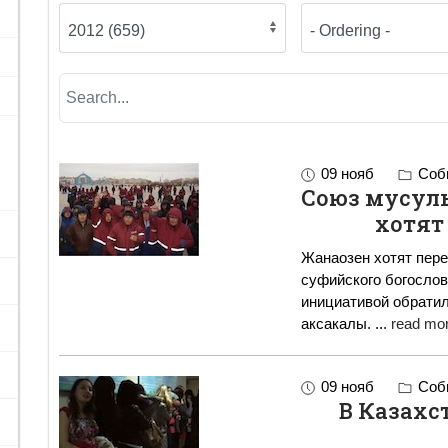
09 нояб
Собы
Союз мусуль
хотят
Жанаозен хотят пере
суфийского богослова
инициативой обратил
аксакалы.
...
read mor
09 нояб
Собы
В Казахс