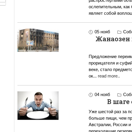
распростертыми объя
ослепительным, как 
являет собой вопло
05 нояб
Собы
Жанаозен 
Предложение переиме
прорицателя и суфийс
веке, стало предметом 
ок
...
read more..
04 нояб
Собы
В шаге
Уже шестой раз за п
больше пищи, чем пр
Австралии, России и
переходящие резер