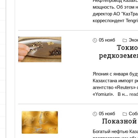
Нефтепровод Казахст
мощность. Об этом 
директор АО "КазТр
корреспондент Tengri
05 нояб
Эко
Токио
редкоземе
Япония с января буд
Казахстана импорт 
агентство «Reuters»
«Yomiuri». В н
...
read
05 нояб
Собы
Показной 
Богатый нефтью Каза