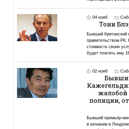
04 нояб
Собы
Тони Блэ
Бывший британский п
правительством РК. 
стоимость своих усл
будет платить ему 1
02 нояб
Собы
Бывший
Кажегельдин
жалобой 
полиции, о
Бывший премьер-мин
в изгнании в Лондон