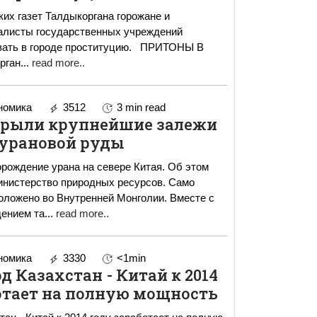
ких газет Талдыкоргана горожане и
алисты государственных учреждений
в городе проституцию. ПРИТОНЫ В
рган
...
read more..
номика
3512
3 min read
крыли крупнейшие залежи
урановой руды
рождение урана на севере Китая. Об этом
инистерство природных ресурсов. Само
ложено во Внутренней Монголии. Вместе с
ением та
...
read more..
номика
3330
<1min
д Казахстан - Китай к 2014
отает на полную мощность