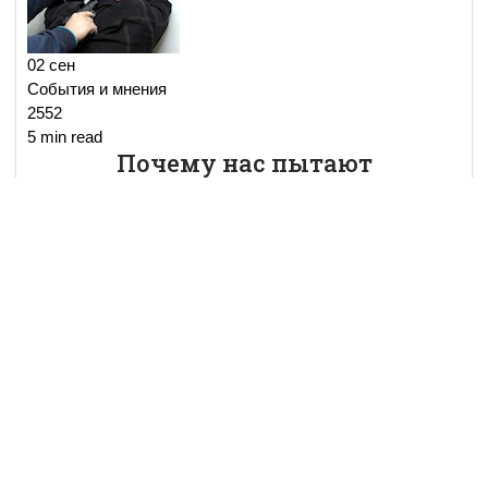
02 сен
События и мнения
2552
5 min read
Почему нас пытают
Борьба с пытками в Казахстане напоминает борьбу с
коррупцией, которую вот уже 20 лет безрезультатно
ведут казахстанские власти. Один в один. И там, и тут -
периодически грозятся с этим покончить, и та
...
read
more..
02 сен
События и мнения
2487