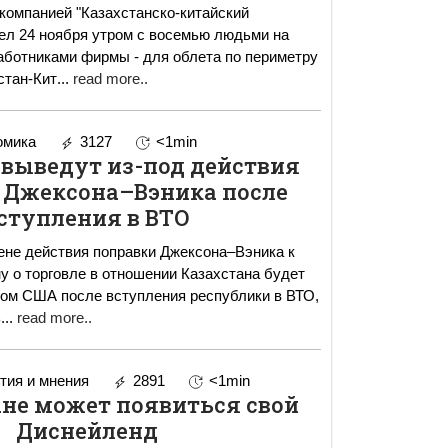
компанией "Казахстанско-китайский
ел 24 ноября утром с восемью людьми на
работниками фирмы - для облета по периметру
стан-Кит
...
read more..
омика
3127
<1min
 выведут из-под действия
 Джексона–Вэника после
ступления в ВТО
ене действия поправки Джексона–Вэника к
у о торговле в отношении Казахстана будет
сом США после вступления республики в ВТО,
ь
...
read more..
ия и мнения
2891
<1min
ане может появиться свой
Диснейленд