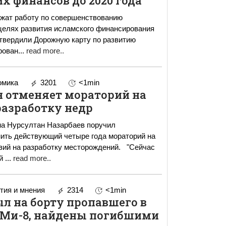
х финансов до 2020 года
лжат работу по совершенствованию
целях развития исламского финансирования
твердили Дорожную карту по развитию
рован
...
read more..
омика
3201
<1min
н отменяет мораторий на
разработку недр
на Нурсултан Назарбаев поручил
ить действующий четыре года мораторий на
 на разработку месторождений. "Сейчас
ий
...
read more..
ия и мнения
2314
<1min
был на борту пропавшего в
 Ми-8, найдены погибшими