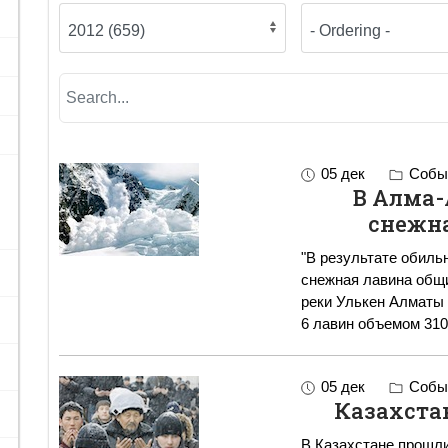
05 дек
Событ
В Алма-
снежна
"В результате обиль
снежная лавина общи
реки Улькен Алматы
6 лавин объемом 31
05 дек
Событ
Казахста
В Казахстане прошли