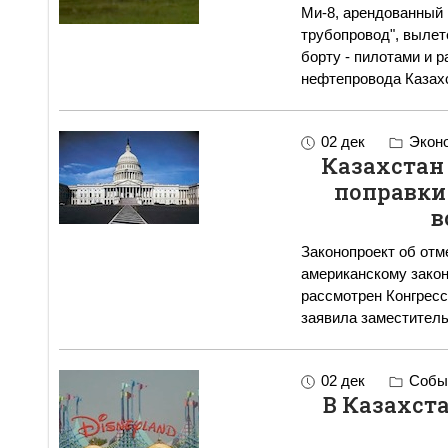
Ми-8, арендованный 
трубопровод", вылет
борту - пилотами и 
нефтепровода Казах
02 дек
Экон
Казахстан
поправки
в
Законопроект об отм
американскому закон
рассмотрен Конгрес
заявила заместител
02 дек
Событ
В Казахст