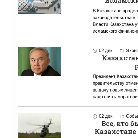
исламски
В Казахстане продо
законодательства в 
Власти Казахстана у
исламского финанси
02 дек
Экон
Казахста
Президент Казахста
правительству отмен
выдачу новых лицензий
надо снять моратор
02 дек
Событ
Все, кто 
Казахстане