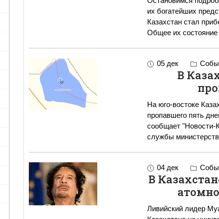
Остановимся подробн
их богатейших предс
Казахстан стал при
Общее их состояние 
05 дек
Событ
В Каза
про
На юго-востоке Каза
пропавшего пять дне
сообщает "Новости-К
службы министерств
04 дек
Событ
В Казахстан
атомно
Ливийский лидер Му