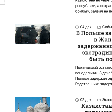
Казахстана не уничт
республики, а сохра
бомбы», заявил на п
04 дек
Событ
В Польше з
в Жан
задержанног
экстрадиц
быть п
Пожелавший остатьс
понедельник, 3 дека
Польше задержан оди
Родственники задерж
02 дек
Экон
Казахстан