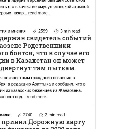
ожать ядерный арсенал бывшей советской
нить его в качестве «мусульманской атомной
ервых назар
...
read more..
ия и мнения
2599
3 min read
адержан свидетель событий
аозене Родственники
о боятся, что в случае его
ии в Казахстан он может
одвергнут там пыткам.
я неизвестным гражданин позвонил в
бря, в редакцию Азаттыка и сообщил, что в
н из казахских беженцев из Жанаозена.
анного под
...
read more..
омика
2740
2 min read
 принял Дорожную карту