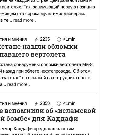
ее на каждой из стран Центральной Азии и
тавителях. Так, занимающий первую позицию
бежищем ста сорока мультимиллионерам.
в те
...
read more..
ия и мнения
2235
<1min
хстане нашли обломки
павшего вертолета
хстана обнаружены обломки вертолета Ми-8,
й назад при облете нефтепровода. Об этом
азахстан" со ссылкой на сотрудника пресс-
а
...
read more..
ия и мнения
2359
<1min
е вспомнили об «исламской
й бомбе» для Каддафи
аммар Каддафи предлагал властям