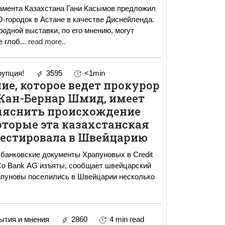
амента Казахстана Гани Касымов предложил
городок в Астане в качестве Диснейленда.
дной выставки, по его мнению, могут
е глоб
...
read more..
упция!
3595
<1min
ие, которое ведет прокурор
ан-Бернар Шмид, имеет
ыяснить происхождение
которые эта казахстанская
естировала в Швейцарию
банковские документы Храпуновых в Credit
 Co Bank AG изъяты, сообщает швейцарский
тия и мнения
2860
4 min read