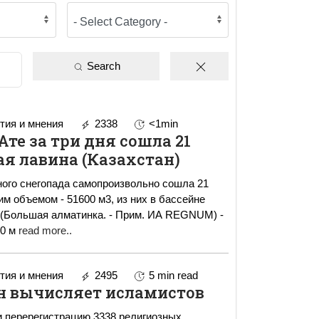
Search
ия и мнения
2338
<1min
Ате за три дня сошла 21
я лавина (Казахстан)
ного снегопада самопроизвольно сошла 21
м объемом - 51600 м3, из них в бассейне
 (Большая алматинка. - Прим. ИА REGNUM) -
00 м
read more..
ия и мнения
2495
5 min read
н вычисляет исламистов
 перерегистрацию 3338 религиозных