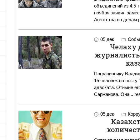
объединений из 4,5 т
ноября заявил замес
Агентства по делам 
05 дек
Событ
Челаху 
журналисты
каз
Пограничнику Владис
15 человек на посту 
адвоката. Отныне е
Саржанова. Она
...
re
05 дек
Корру
Казахст
количес