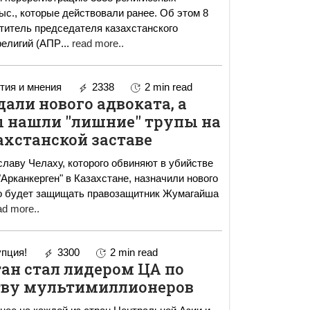
ыс., которые действовали ранее. Об этом 8
титель председателя казахстанского
религий (АПР
...
read more..
ия и мнения
2338
2 min read
дали нового адвоката, а
 нашли "лишние" трупы на
ахстанской заставе
лаву Челаху, которого обвиняют в убийстве
"Арканкерген" в Казахстане, назначили нового
го будет защищать правозащитник Жумагайша
ad more..
пция!
3300
2 min read
ан стал лидером ЦА по
тву мультимиллионеров