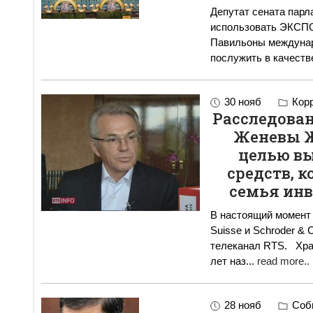
Депутат сената парл
использовать ЭКСПО-
Павильоны междунаро
послужить в качеств
30 нояб
Корр
Расследован
Женевы Ж
целью в
средств, 
семья инв
В настоящий момент 
Suisse и Schroder &
телеканал RTS. Храпуновы поселились в Швейцарии несколько
лет наз
...
read more..
28 нояб
Собы