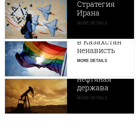
Стратегия
Ирана
Путин
MORE DETAILS
экспортирует
В
в Казахстан
Центральной
ненависть
Азии
зарождается
MORE DETAILS
новая
нефтяная
держава
MORE DETAILS