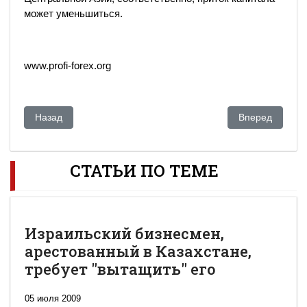
может уменьшиться.
www.profi-forex.org
Предыдущий: Лондон. Слушания по делу кыр-горе-принца 
Следующий: Ра
Назад
Вперед
СТАТЬИ ПО ТЕМЕ
Израильский бизнесмен,
арестованный в Казахстане,
требует "вытащить" его
05 июля 2009