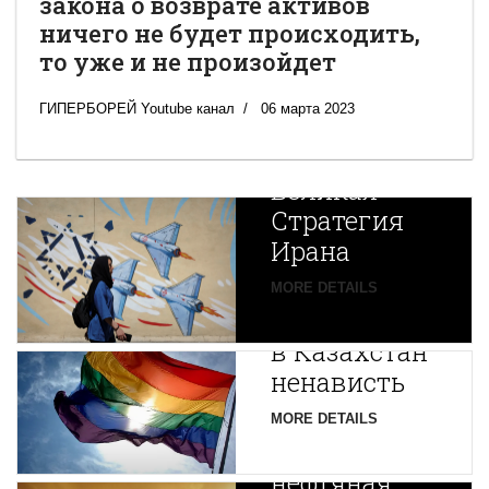
закона о возврате активов
ничего не будет происходить,
то уже и не произойдет
ГИПЕРБОРЕЙ Youtube канал
06 марта 2023
Новая
Великая
Стратегия
Ирана
Путин
MORE DETAILS
экспортирует
В
в Казахстан
Центральной
ненависть
Азии
зарождается
MORE DETAILS
новая
нефтяная