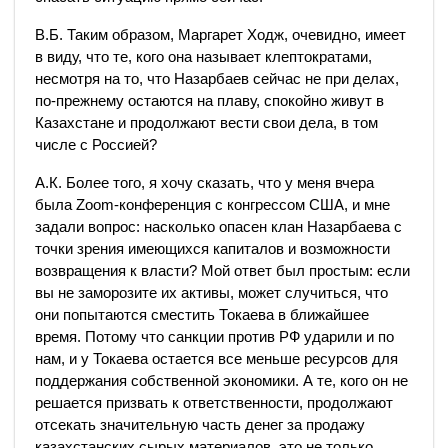
В.Б. Таким образом, Маргарет Ходж, очевидно, имеет
в виду, что те, кого она называет клептократами,
несмотря на то, что Назарбаев сейчас не при делах,
по-прежнему остаются на плаву, спокойно живут в
Казахстане и продолжают вести свои дела, в том
числе с Россией?
А.К. Более того, я хочу сказать, что у меня вчера
была Zoom-конференция с конгрессом США, и мне
задали вопрос: насколько опасен клан Назарбаева с
точки зрения имеющихся капиталов и возможности
возвращения к власти? Мой ответ был простым: если
вы не заморозите их активы, может случиться, что
они попытаются сместить Токаева в ближайшее
время. Потому что санкции против РФ ударили и по
нам, и у Токаева остается все меньше ресурсов для
поддержания собственной экономики. А те, кого он не
решается призвать к ответственности, продолжают
отсекать значительную часть денег за продажу
казахстанских сырых материалов, это не только