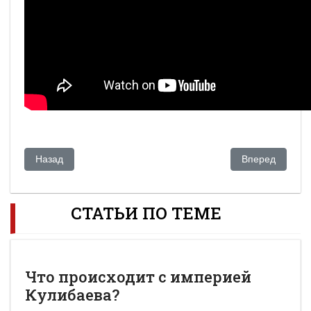
Предыдущий: Акежан Кажегельдин: США и Европа не забыл
Следующий: Ка
Назад
Вперед
СТАТЬИ ПО ТЕМЕ
Что происходит с империей
Кулибаева?