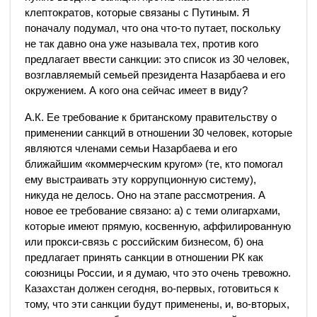
клептократов, которые связаны с Путиным. Я
поначалу подумал, что она что-то путает, поскольку
не так давно она уже называла тех, против кого
предлагает ввести санкции: это список из 30 человек,
возглавляемый семьей президента Назарбаева и его
окружением. А кого она сейчас имеет в виду?
А.К. Ее требование к британскому правительству о
применении санкций в отношении 30 человек, которые
являются членами семьи Назарбаева и его
ближайшим «коммерческим кругом» (те, кто помогал
ему выстраивать эту коррупционную систему),
никуда не делось. Оно на этапе рассмотрения. А
новое ее требование связано: а) с теми олигархами,
которые имеют прямую, косвенную, аффилированную
или прокси-связь с российским бизнесом, б) она
предлагает принять санкции в отношении РК как
союзницы России, и я думаю, что это очень тревожно.
Казахстан должен сегодня, во-первых, готовиться к
тому, что эти санкции будут применены, и, во-вторых,