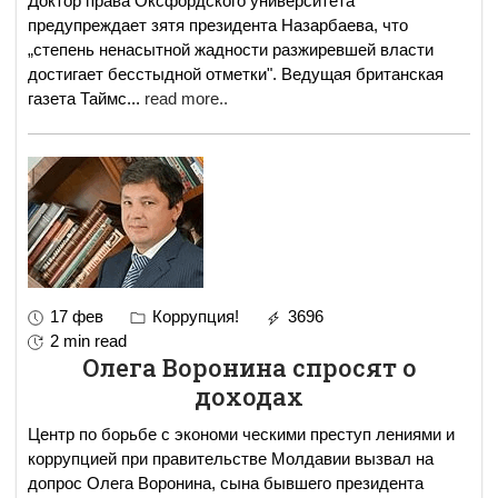
Доктор права Оксфордского университета
предупреждает зятя президента Назарбаева, что
„степень ненасытной жадности разжиревшей власти
достигает бесстыдной отметки". Bедущая британская
газета Таймс
...
read more..
17 фев
Коррупция!
3696
2 min read
Олега Воронина спросят о
доходах
Центр по борьбе с экономи ческими преступ лениями и
коррупцией при правительстве Молдавии вызвал на
допрос Олега Воронина, сына бывшего президента