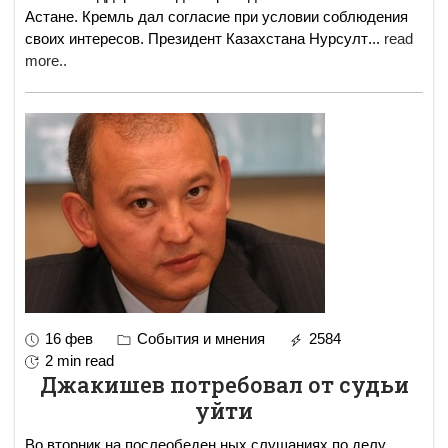
Астане. Кремль дал согласие при условии соблюдения
своих интересов. Президент Казахстана Нурсулт
...
read
more..
16 фев
События и мнения
2584
2 min read
Джакишев потребовал от судьи
уйти
Во вторник на послеобеден ных слушаниях по делу