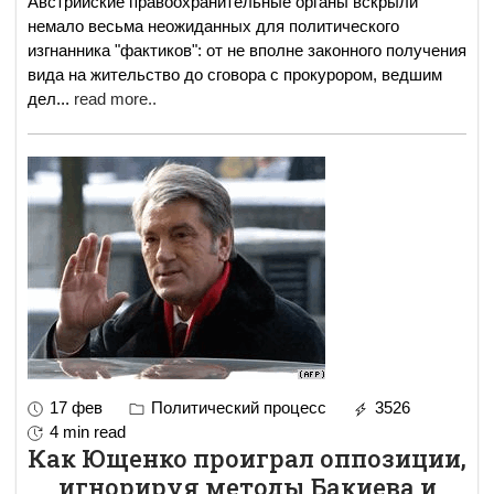
Австрийские правоохранительные органы вскрыли
немало весьма неожиданных для политического
изгнанника "фактиков": от не вполне законного получения
вида на жительство до сговора с прокурором, ведшим
дел
...
read more..
17 фев
Политический процесс
3526
4 min read
Как Ющенко проиграл оппозиции,
игнорируя методы Бакиева и