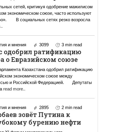
льных сетей, критикуя одобрение мажилисом
ком экономическом союзе, часто используют
 резко возросла
..
ия и мнения
3099
3 min read
 одобрил ратификацию
а о Евразийском союзе
парламента Казахстана одобрил ратификацию
ийском экономическом союзе между
ю и Российской Федерацией. Депутаты
та
read more..
ия и мнения
2895
2 min read
баев зовёт Путина к
убокому бурению нефти