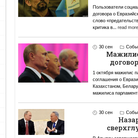
Пользователи социа
договора о Евразийс
слово «предательство». В социальных сетях
критика в
...
read more
30 сен
Событ
Мажилис
договор
1 октября мажилис 
соглашения о Евраз
Казахстаном, Беларусь
мажилиса парламен
30 сен
Событ
Назар
сверхгл