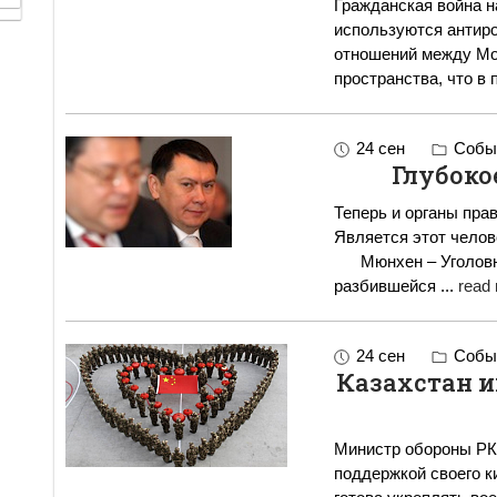
Гражданская война н
используются антир
отношений между Мос
пространства, что в 
24 сен
Событ
Глубоко
Теперь и органы пра
Является этот челов
Мюнхен – Уголовное дело Рахата Алиева – это история
разбившейся
...
read 
24 сен
Событ
Казахстан и
Министр обороны РК 
поддержкой своего к