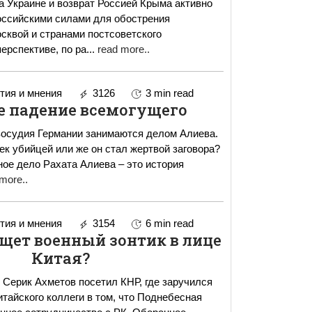
а Украине и возврат Россией Крыма активно
оссийскими силами для обострения
квой и странами постсоветского
перспективе, по ра
...
read more..
ия и мнения
3126
3 min read
е падение всемогущего
восудия Германии занимаются делом Алиева.
ек убийцей или же он стал жертвой заговора?
more..
ия и мнения
3154
6 min read
щет военный зонтик в лице
Китая?
Серик Ахметов посетил КНР, где заручился
итайского коллеги в том, что Поднебесная