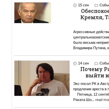
15 сен
Событ
Обеспоко
Кремля, Т
Агрессивные действи
центральноазиатские
было весьма неприя
Владимира Путина, к
14 сен
Событ
Почему Р
выйти и
Экс-посол РК в Авст
продления ареста в п
Пятница, 12 сентября, должна была стать важным днем для
Рахата Шо
...
read mor