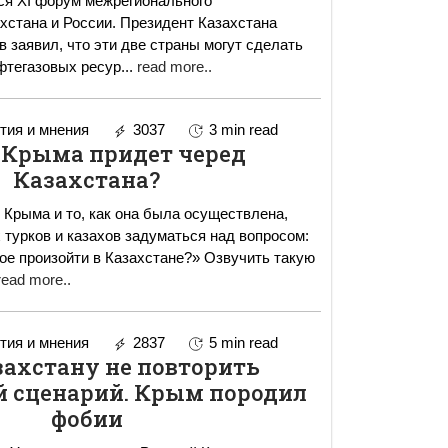
ся ХI форум межрегионального
хстана и России. Президент Казахстана
 заявил, что эти две страны могут сделать
фтегазовых ресур
...
read more..
ия и мнения
3037
3 min read
 Крыма придет черед
Казахстана?
 Крыма и то, как она была осуществлена,
 турков и казахов задуматься над вопросом:
ое произойти в Казахстане?» Озвучить такую
read more..
ия и мнения
2837
5 min read
захстану не повторить
 сценарий. Крым породил
фобии