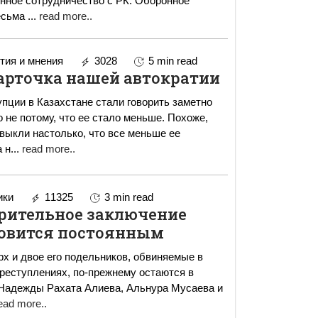
енное сотрудничество с РК. Оборонное
есьма
...
read more..
ия и мнения
3028
5 min read
арточка нашей автократии
упции в Казахстане стали говорить заметно
 не потому, что ее стало меньше. Похоже,
ивыкли настолько, что все меньше ее
 н
...
read more..
ики
11325
3 min read
рительное заключение
овится постоянным
рх и двое его подельников, обвиняемые в
преступлениях, по-прежнему остаются в
ead more..