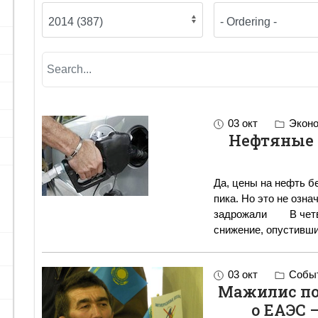
03 окт
Эконо
Нефтяные 
Да, цены на нефть б
пика. Но это не озна
задрожали В четверг цены на нефть продолжили свое
снижение, опустивш
03 окт
Событ
Мажилис по
о ЕАЭС 