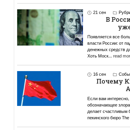
21 сен
Рубр
В Росс
уже
Появляется все боль
власти России: от п
денежных средств 
Хоть Моск
...
read mor
16 сен
Событ
Почему К
А
Если вам интересно, 
обозначающее злорадс
делает счастливым б
пекинского бюро The