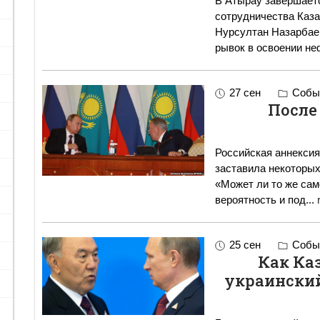
В Атырау завершает
сотрудничества Каза
Нурсултан Назарбаев
рывок в освоении не
27 сен
Событ
После
Российская аннексия
заставила некоторых
«Может ли то же сам
вероятность и под
...
25 сен
Событ
Как Ка
украинский