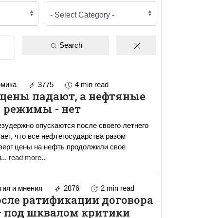
Search
мика
3775
4 min read
цены падают, а нефтяные
режимы - нет
езудержно опускаются после своего летнего
чает, что все нефтегосударства разом
и
...
read more..
ия и мнения
2876
2 min read
сле ратификации договора
– под шквалом критики