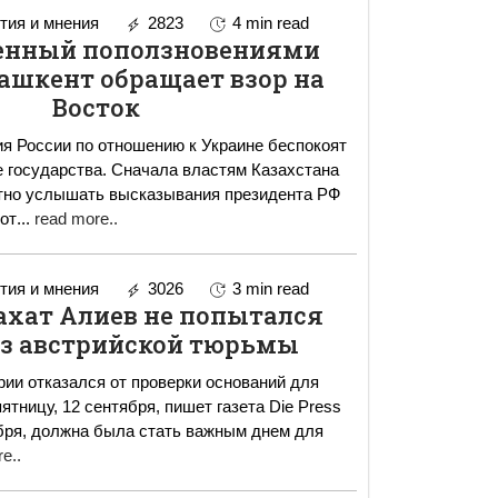
ия и мнения
2823
4 min read
енный поползновениями
ашкент обращает взор на
Восток
я России по отношению к Украине беспокоят
 государства. Сначала властям Казахстана
тно услышать высказывания президента РФ
от
...
read more..
ия и мнения
3026
3 min read
ахат Алиев не попытался
з австрийской тюрьмы
рии отказался от проверки оснований для
ятницу, 12 сентября, пишет газета Die Press
e..