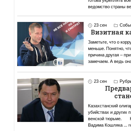
готова укреплять во
ведомство страны в
23 сен
Событ
Визитная к
Заметьте, что о корр
меньше. Понятно, что
причина другая – пр
замечаем. А ведь она
23 сен
Рубр
Предва
стан
Казахстанский олига
убийствах и других 
венской тюрьме. Надежды Рахата Алиева, Альнура Мусаева и
Вадима Кошляка
...
r