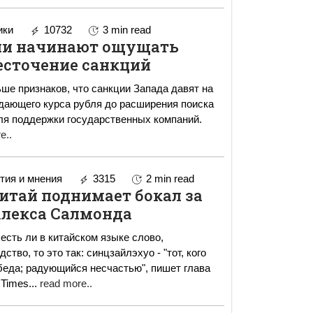
ики
10732
3 min read
ии начинают ощущать
сточение санкций
ше признаков, что санкции Запада давят на
адающего курса рубля до расширения поиска
для поддержки государственных компаний.
e..
ия и мнения
3315
2 min read
итай поднимает бокал за
лекса Салмонда
есть ли в китайском языке слово,
тво, то это так: синцзайлэхуо - "тот, кого
еда; радующийся несчастью", пишет глава
 Times
...
read more..