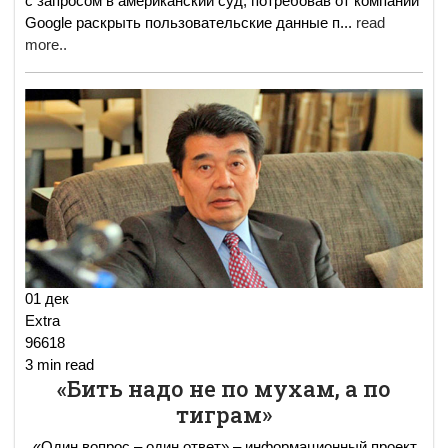
с запросом в американский суд, потребовав от компании
Google раскрыть пользовательские данные п
...
read
more..
01 дек
Extra
96618
3 min read
«Бить надо не по мухам, а по
тиграм»
«Один вопрос – один ответ» – информационный проект