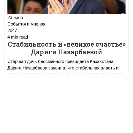
23 нояб
События и мнения
2047
4 min read
Стабильность и «великое счастье»
Дариги Назарбаевой
Старшая дочь бессменного президента Казахстана
Дарига Назарбаева заявила, что стабильная власть и
предсказуемость в стране – «великое счастье», которое
позволяет строить планы на «многие годы вперед».
...
read more..