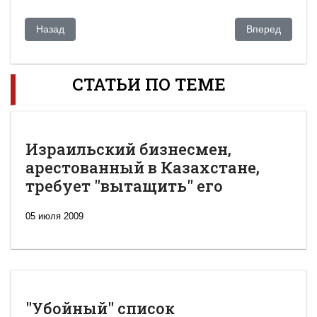
Предыдущий: Это делают все. Когда мировое правительст
Следующий: Чт
Назад
Вперед
СТАТЬИ ПО ТЕМЕ
Израильский бизнесмен,
арестованный в Казахстане,
требует "вытащить" его
05 июля 2009
"Убойный" список