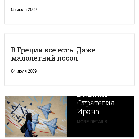
05 июля 2009
В Греции все есть. Даже
малолетний посол
04 июля 2009
Новая
Великая
Стратегия
Ирана
Путин
MORE DETAILS
экспортирует
В