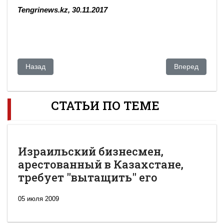
Tengrinews.kz, 30.11.2017
Предыдущий: Что принадлежит семье Владимира Школьни
Следующий: Кр
Назад
Вперед
СТАТЬИ ПО ТЕМЕ
Израильский бизнесмен,
арестованный в Казахстане,
требует "вытащить" его
05 июля 2009