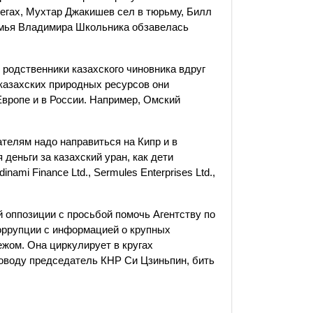
бегах, Мухтар Джакишев сел в тюрьму, Билл
емья Владимира Школьника обзавелась
 родственники казахского чиновника вдруг
казахских природных ресурсов они
Европе и в России. Например, Омский
телям надо направиться на Кипр и в
 деньги за казахский уран, как дети
mi Finance Ltd., Sermules Enterprises Ltd.,
 оппозиции с просьбой помочь Агентству по
оррупции с информацией о крупных
ежом. Она циркулирует в кругах
поводу председатель КНР Си Цзиньпин, бить