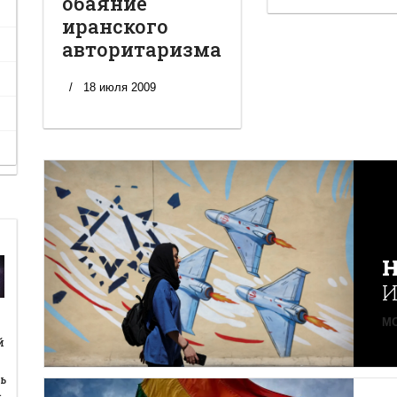
обаяние
иранского
авторитаризма
18 июля 2009
Н
И
MO
й
й
ь
…