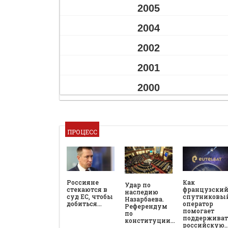
2005
2004
2002
2001
2000
ПРОЦЕСС
Россияне
Как
Удар по
стекаются в
французски
наследию
суд ЕС, чтобы
спутниковы
Назарбаева.
добиться…
оператор
Референдум
помогает
по
поддерживат
конституции…
российскую