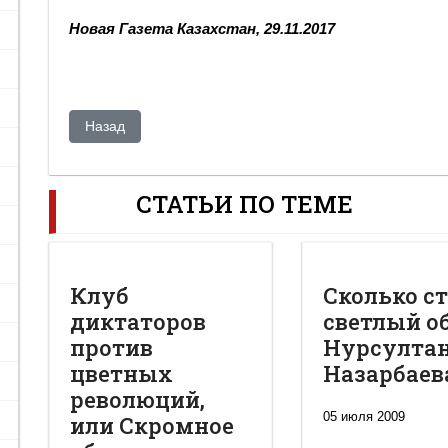
Новая Газета Казахстан, 29.11.2017
Предыдущий: Кто вернет в Казахстан деньги олигархо
Назад
СТАТЬИ ПО ТЕМЕ
Клуб
Сколько с
диктаторов
светлый о
против
Нурсулта
цветных
Назарбаев
революций,
05 июля 2009
или Скромное