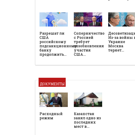
Разрешат ли
Соперничество
Десоветизац
США
с Россией
Из-за войны 
российскому
требует
Украине
подсанкционному
возобновления
Москва
банку
участия
теряет…
продолжить…
США…
ДОКУМЕНТЫ
Расходный
Казахстан
режим
занял одно из
последних
мест в…