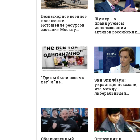
Безвыходное военное
Шумер – о
положение.
планируемом
Истощение ресурсов
использовании
заставит Москву…
активов российских…
"Где вы были восемь
Энн Эпплбаум:
лет" и "не…
украинцы показали,
что между
либеральными…
Обыкновенный
Оппозиция в