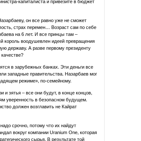
министра-капиталиста и привезите в бюджет
азарбаеву, он все равно уже не сможет
алость, страх перемен… Возраст сам по себе
баева на 6 лет. И все принцы там –
ый король воодушевлен идеей превращения
ную державу. А разве первому президенту
 качестве?
тся в зарубежных банках. Эти деньги все
 или западные правительства. Назарбаев мог
щадящем режиме», по-семейному.
 и зятья – все они будут, в конце концов,
етям уверенность в безопасном будущем.
мство должен возглавить не Кайрат
надо срочно, потому что их найдут
ндал вокруг компании Uranium One, которая
ратегического сырья. В результате той