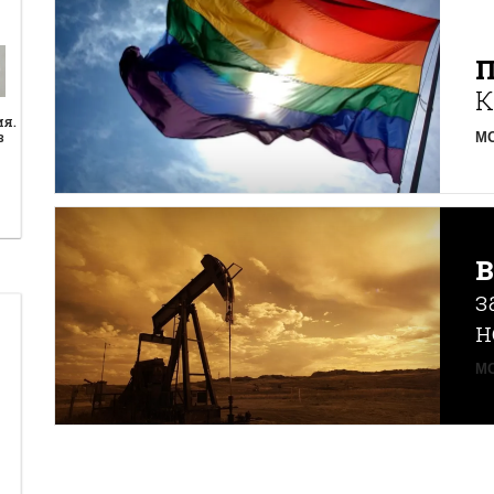
К
ия.
в
MO
з
н
MO