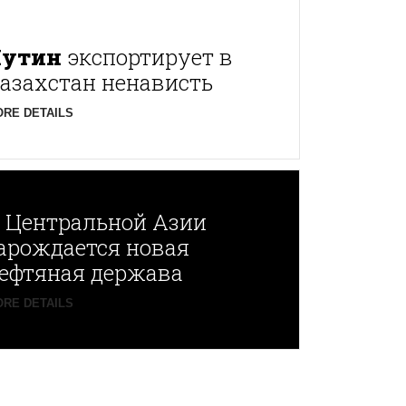
Путин
экспортирует в
азахстан ненависть
RE DETAILS
В
Центральной Азии
арождается новая
ефтяная держава
RE DETAILS