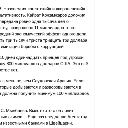
. Назовем их «агентский» и «королевский».
ультативность. Кайрат Кожамжаров доложил
 передана ровно одна тысяча дел о
ству, возвращено 11 миллиардов тенге.
средний экономический эффект одного дела
ать три тысячи триста тридцать три доллара
, имитация борьбы с коррупцией.
 10 дней одиннадцать принцев под угрозой
азну 800 миллиардов долларов США. Это всё
стве нет.
раз меньше, чем Саудовская Аравия. Если
которые добываются и разворовываются в
зна должна получить минимум 100 миллиардов
С. Мынбаева. Вместо этого он ловит
нных акимов… Еще раз предлагаю Агентству
ам известными банками в Швейцарии,