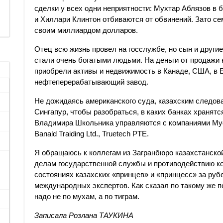
сделки у всех одни неприятности: Мухтар Аблязов в 
и Хиллари Клинтон отбиваются от обвинений. Зато с
своим миллиардом долларов.
Отец всю жизнь провел на госслужбе, но сын и другие
стали очень богатыми людьми. На деньги от продажи 
приобрели активы и недвижимость в Канаде, США, в 
нефтеперерабатывающий завод.
Не дожидаясь американского суда, казахским следова
Сингапур, чтобы разобраться, в каких банках хранятся
Владимира Школьника управляются с компаниями Mydina
Banald Traiding Ltd., Truetech PTE.
Я обращаюсь к коллегам из Загранбюро казахстанской
делам государственной службы и противодействию к
состояниях казахских «принцев» и «принцесс» за руб
международных экспертов. Как сказал по такому же 
надо не по мухам, а по тиграм.
Записала Розлана ТАУКИНА