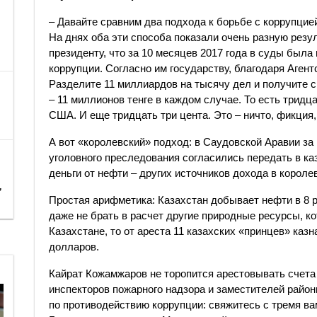
– Давайте сравним два подхода к борьбе с коррупцией
На днях оба эти способа показали очень разную рез
президенту, что за 10 месяцев 2017 года в суды была
коррупции. Согласно им государству, благодаря Агент
Разделите 11 миллиардов на тысячу дел и получите 
– 11 миллионов тенге в каждом случае. То есть тридц
США. И еще тридцать три цента. Это – ничто, фикция
А вот «королевский» подход: в Саудовской Аравии за
уголовного преследования согласились передать в к
деньги от нефти – других источников дохода в королев
,
Простая арифметика: Казахстан добывает нефти в 8 
даже не брать в расчет другие природные ресурсы, 
Казахстане, то от ареста 11 казахских «принцев» ка
долларов.
Кайрат Кожамжаров не торопится арестовывать счета 
инспекторов пожарного надзора и заместителей райо
по противодействию коррупции: свяжитесь с тремя в