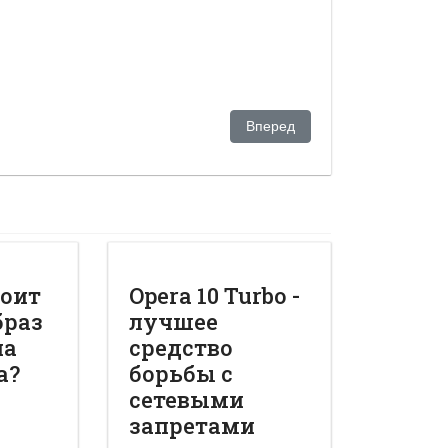
в?
Следующий: "Казахгейт-2": ка
Вперед
тоит
Opera 10 Turbo -
браз
лучшее
на
средство
а?
борьбы с
сетевыми
запретами