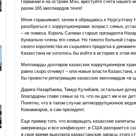
Германии и на острове Мэн, арестуйте счета нашего 
разом 165 миллиардов тенге!
Меня спрашивают, зачем я обращаюсь к Нурсултану Н
разобраться с коррупционерами: возраст, семья, уст
– не помеха. Король Салман старше президента Назар
буквально члены его семьи. Но тяжело больной стар
своего королевства из сырьевого придатка в динамич
Казахстана не хотелось бы войти в историю в этом же
Миллиарды долларов казахских коррупционеров храня
равно скоро отнимут – или новые власти Казахстана,
бы провести репатриацию казахских миллиардов «в 
Дарига Назарбаева, Тимур Кулибаев, остальные дочери
благодарны главе семьи за то, что он даст им и их д
Понятно, что в таком случае антикоррупционное ведо
Кожамжаров, а сам президент.
Еще пример того, что возвращать казахские капиталы 
американцы и все конфискуют: в США разгорается ска
в свое время выкупила казахстанские запасы этого ст