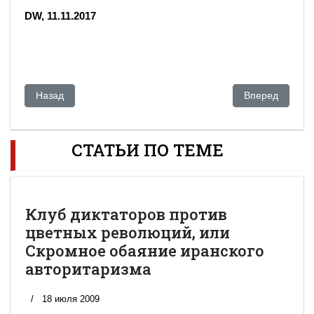
DW, 11.11.2017
Предыдущий: «Бить надо не по мухам, а по тиграм»
Следующий: Ак
Назад
Вперед
СТАТЬИ ПО ТЕМЕ
Клуб диктаторов против
цветных революций, или
Скромное обаяние иранского
авторитаризма
18 июля 2009