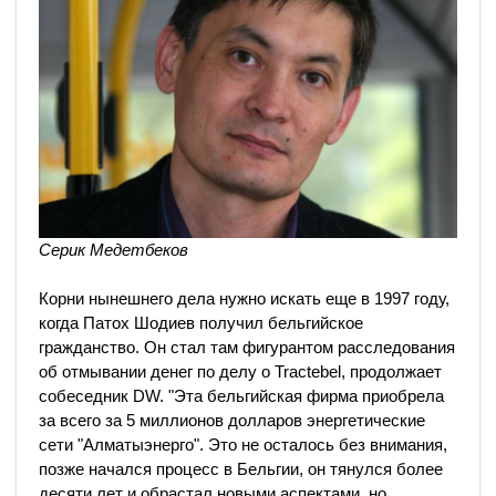
Серик Медетбеков
Корни нынешнего дела нужно искать еще в 1997 году,
когда Патох Шодиев получил бельгийское
гражданство. Он стал там фигурантом расследования
об отмывании денег по делу о Tractebel, продолжает
собеседник DW. "Эта бельгийская фирма приобрела
за всего за 5 миллионов долларов энергетические
сети "Алматыэнерго". Это не осталось без внимания,
позже начался процесс в Бельгии, он тянулся более
десяти лет и обрастал новыми аспектами, но