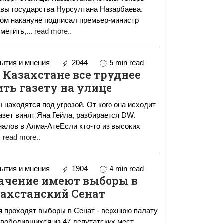
авы государства Нурсултана Назарбаева.
ом накануне подписал премьер-министр
оит отметить,
...
read more..
ытия и мнения
2044
5 min read
 Казахстане все труднее
ть газету на улице
 находятся под угрозой. От кого она исходит
азет винят Яна Гейла, разбирается DW.
налов в Алма-АтеЕсли кто-то из высоких
.
read more..
ытия и мнения
1904
4 min read
начение имеют выборы в
захстанский Сенат
я проходят выборы в Сенат - верхнюю палату
свободившихся из 47 депутатских мест