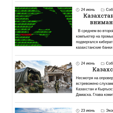
24 июнь
Соб
Казахстан
вниман
В среднем во второй
компьютер на промы
подвергался кибер­атакам Прокатившаяся недавно в
казахстанские банки
24 июнь
Соб
Казахс
Несмотря на опровер
встревожено слухами об
Казахстан и Кыргызст
Дамаска. Глава коми
23 июнь
Эко