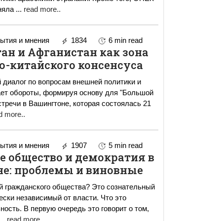
иняла
...
read more..
ытия и мнения
1834
6 min read
ан и Афганистан как зона
о-китайского консенсуса
 диалог по вопросам внешней политики и
ает обороты, формируя основу для "Большой
d more..
ытия и мнения
1907
5 min read
е общество и демократия в
не: проблемы и виновные
й гражданского общества? Это сознательный
ески независимый от власти. Что это
 говорит о том,
...
read more..