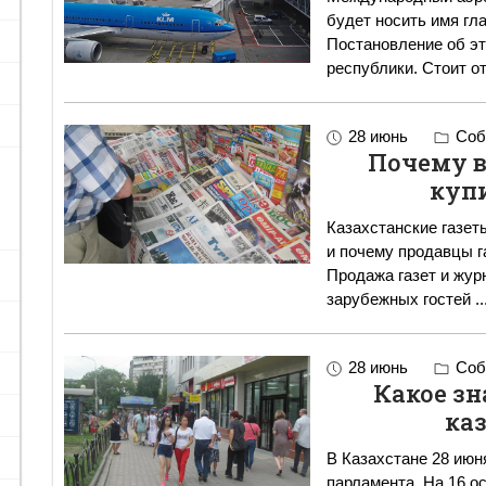
будет носить имя гл
Постановление об эт
республики. Ст
28 июнь
Соб
Почему в
купи
Казахстанские газеты
и почему продавцы г
Продажа газет и жур
зарубежных гостей
..
28 июнь
Соб
Какое з
ка
В Казахстане 28 июн
парламента. На 16 о