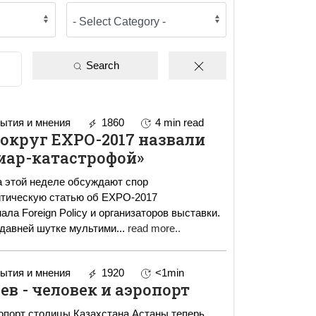
Search
ытия и мнения
1860
4 min read
округ ЕХРО-2017 назвали
иар-катастрофой»
а этой неделе обсуждают спор
итическую статью об ЕХРО-2017
ла Foreign Policy и организаторов выставки.
 давней шутке мультими
...
read more..
ытия и мнения
1920
<1min
ев - человек и аэропорт
порт столицы Казахстана Астаны теперь