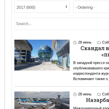
28 июнь
Соб
Скандал в
«п
В западной прессе н
опубликовавшего кр
корреспондента журна
Вспоминают также о
28 июнь
Соб
Назарба
Международный аэро