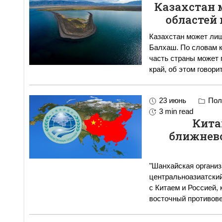
Казахстан 
областей 
Казахстан может лиш
Балхаш. По словам к
часть страны может 
край, об этом говори
23 июнь
Пол
3 min read
Кита
ближнев
"Шанхайская организ
центральноазиатский
с Китаем и Россией,
восточный противове