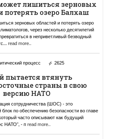
может лишиться зерновых
и потерять озеро Балхаш
иться зерновых областей и потерять озеро
лиматологов, через несколько десятилетий
превратиться в неприветливый безводный
тс
...
read more..
итический процесс
2625
й пытается втянуть
осточные страны в свою
версию НАТО
ация сотрудничества (ШОС) - это
 блок по обеспечению безопасности во главе
 который часто описывают как будущий
с НАТО", - п
read more..