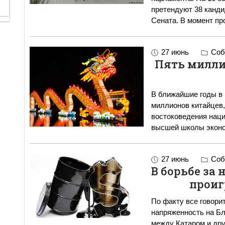
претендуют 38 канди
Сената. В момент 
27 июнь
Соб
Пять милли
В ближайшие годы в 
миллионов китайцев
востоковедения наци
высшей школы эконо
27 июнь
Соб
В борьбе за 
проиг
По факту все говори
напряженность на Бл
между Катаром и дру