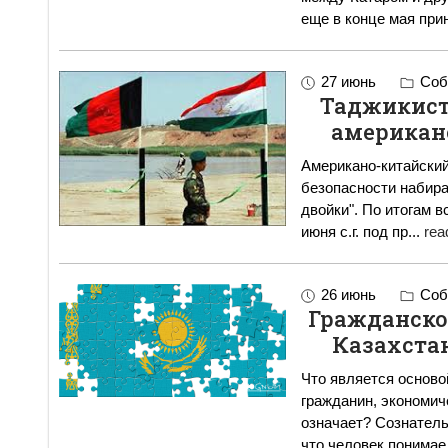
еще в конце мая пр
27 июнь
Соб
Таджикист
американ
Американо-китайский
безопасности набир
двойки". По итогам встречи в Вашингтоне, которая состоялась 21
июня с.г. под пр
...
rea
26 июнь
Соб
Гражданско
Казахста
Что является осново
гражданин, экономич
означает? Сознательность. В первую очередь это
что человек понимае