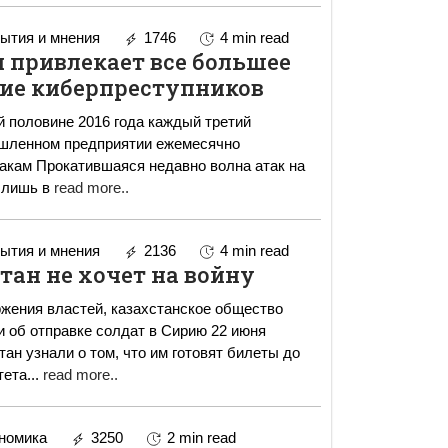
ытия и мнения
1746
4 min read
 привлекает все большее
ие киберпреступников
 половине 2016 года каждый третий
шленном предприятии ежемесячно
олна атак на
 лишь в
read more..
ытия и мнения
2136
4 min read
тан не хочет на войну
жения властей, казахстанское общество
 отправке солдат в Сирию 22 июня
ан узнали о том, что им готовят билеты до
тета
...
read more..
номика
3250
2 min read