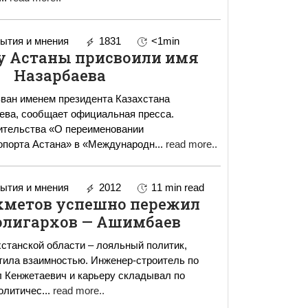
ытия и мнения
1831
<1min
у Астаны присвоили имя
Назарбаева
ван именем президента Казахстана
ева, сообщает официальная пресса.
ительства «О переименовании
опорта Астана» в «Международн
...
read more..
ытия и мнения
2012
11 min read
хметов успешно пережил
олигархов — Ашимбаев
станской области – лояльный политик,
остью. Инженер-строитель по
 Кенжетаевич и карьеру складывал по
политичес
...
read more..