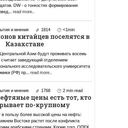
датов. DW - о тонкостях формирования
провед
...
read more..
ытия и мнения
1814
<1min
онов китайцев поселятся в
Казахстане
Центральной Азии будут проживать восемь
, считает заведующий отделением
онального исследовательского университета
мики (РФ) пр
...
read more..
ытия и мнения
1768
2 min read
нефтяные цены есть тот, кто
рывает по-крупному
т в пользу более высокой цены на нефть:
ижнем Востоке растет после конфликта
гими арабскими странами. Кроме того, ОПЕК