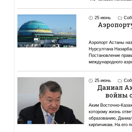
25 июнь
Соб
Аэропорт
Аэропорт Астаны наз
Нурсултана Назарба
Постановление прав
международного аэр
25 июнь
Соб
Даниал А
войны 
Аким Восточно-Казах
которому жизнь ответила взаимн
образованию, Даниал
кирпичикам. На его 