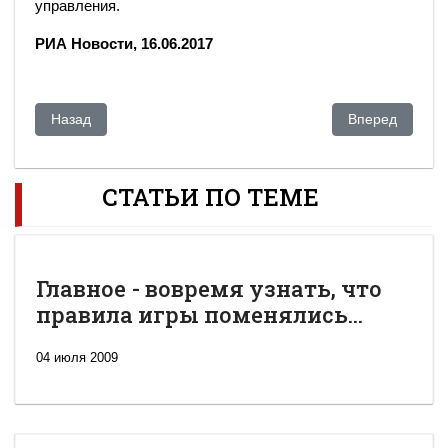
управления.
РИА Новости, 16.06.2017
Предыдущий: Абаев: Казахстан не блокировал доступ к стат
Следующий: Ка
Назад
Вперед
СТАТЬИ ПО ТЕМЕ
Главное - вовремя узнать, что
правила игры поменялись...
04 июля 2009