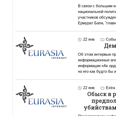
В связи с большим к
национальной полити
участников обсужден
Ермурат Бапи, "глав
22 янв
Событ
Дем
Об этом интервью п
информационные аге
информации «Ак орды
но его как будто бы 
22 янв
Extra
Обыск в 
предпол
убийствам