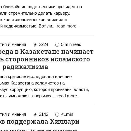
да ближайшие родственники президентов
али стремительно делать карьеру,
ское и экономическое влияние и
й недвижимостью. Вот ли
...
read more..
ия и мнения
2224
5 min read
еда в Казахстане начинает
 сторонников исламского
радикализма
ппа кризиса» исследовала влияние
ьмах Казахстана исламистов на
зуя коррупцию, которой пронизаны власти,
сты умножают в тюрьмах
...
read more..
ия и мнения
2142
<1min
ов поддержала Хиллари