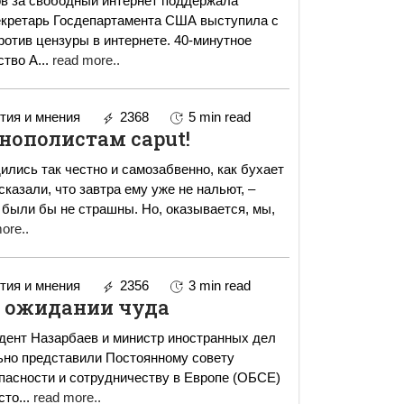
в за свободный интернет поддержала
ротив цензуры в интернете. 40-минутное
ство А
...
read more..
ия и мнения
2368
5 min read
нополистам caput!
ились так честно и самозабвенно, как бухает
сказали, что завтра ему уже не нальют, –
е страшны. Но, оказывается, мы,
ore..
ия и мнения
2356
3 min read
 ожидании чуда
идент Назарбаев и министр иностранных дел
но представили Постоянному совету
пасности и сотрудничеству в Европе (ОБСЕ)
ое видение задач, сто
...
read more..