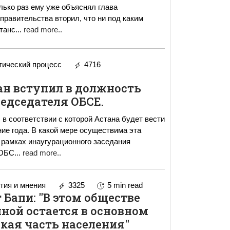
олько раз ему уже объяснял глава
 правительства вторил, что ни под каким
танс
...
read more..
ический процесс
4716
ан вступил в должность
едседателя ОБСЕ.
 в соответствии с которой Астана будет вести
ие года. В какой мере осуществима эта
 ОБС
...
read more..
ия и мнения
3325
5 min read
Бапи: "В этом обществе
ной остается в основном
кая часть населения"