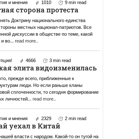
ия и мнения
1010
9 min read
ная сторона протеста
нять Доктрину национального единства
стороны местных национал-патриотов. Все
енной дискуссии в обществе по теме, какой
 и во
...
read more..
пция!
4666
3 min read
кая элита видоизменилась
это, прежде всего, приближенные к
руктурам люди. Но если раньше кланы
овой сплоченности, то сегодня формирование
ых личностей
...
read more..
ия и мнения
2329
2 min read
ай уехал в Китай
нашей власти с народом. Какой-то он тугой на