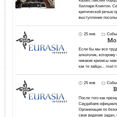
Казахстанских борцо
Хиллари Клинтон. Секретарь Госдепартамента США выступила с
критической речью п
выступление посоль
25 янв
Событ
Мо
Если бы мы все труд
алкоголик, которому 
никакие кризисы нам были бы н
как те зайцы
...
read m
25 янв
Событ
В
После того как през
Саудабаев официаль
Организации по безо
св