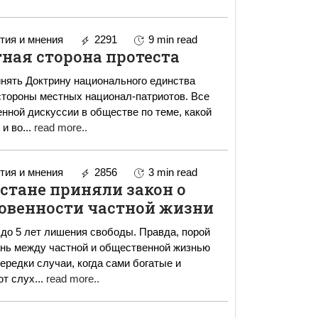
ия и мнения
2291
9 min read
ная сторона протеста
нять Доктрину национального единства
стороны местных национал-патриотов. Все
енной дискуссии в обществе по теме, какой
 и во
...
read more..
ия и мнения
2856
3 min read
стане приняли закон о
овенности частной жизни
до 5 лет лишения свободы. Правда, порой
ань между частной и общественной жизнью
ют слух
...
read more..