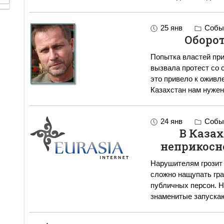
25 янв
Событ
Оборот
Попытка властей при
вызвала протест со 
это привело к оживл
Казахстан нам нужен
24 янв
Событ
В Казах
неприкосн
Нарушителям грозит 
сложно нащупать гр
публичных персон. Нередки случаи, когда сами богатые и
знаменитые запуска