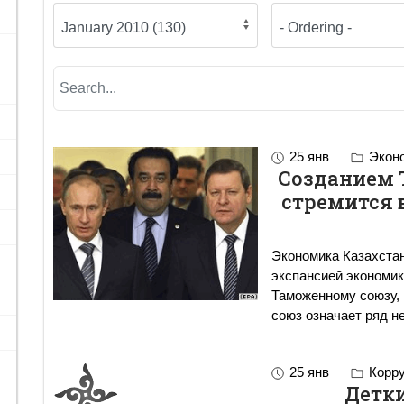
25 янв
Экон
Созданием 
стремится 
Экономика Казахстан
экспансией экономик
Таможенному союзу, 
союз означает ряд н
25 янв
Корру
Детки