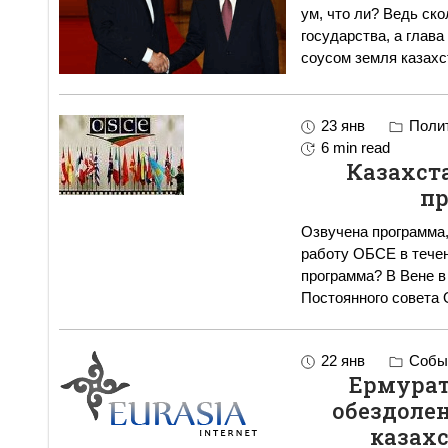
ум, что ли? Ведь ск
государства, а глава
соусом земля казахс
23 янв
Полит
6 min read
Казахст
пр
Озвучена программа,
работу ОБСЕ в течен
программа? В Вене в рамках инаугурационного заседания
Постоянного совета
22 янв
Событ
Ермурат 
обездолен
казахс