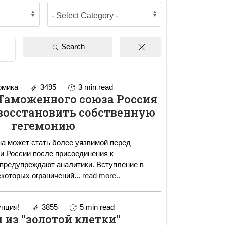
Search
омика
3495
3 min read
Таможенного союза Россия
восстановить собственную
гегемонию
а может стать более уязвимой перед
и России после присоединения к
предупреждают аналитики. Вступление в
екоторых ограничений
...
read more..
пция!
3855
5 min read
 из "золотой клетки"