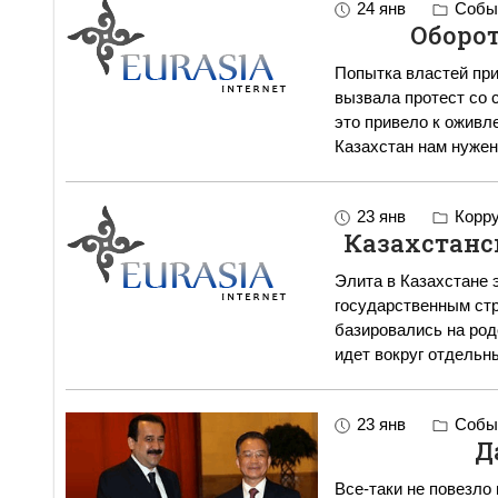
24 янв
Событ
Оборот
Попытка властей при
вызвала протест со 
это привело к оживл
Казахстан нам нужен
23 янв
Корру
Казахстанс
Элита в Казахстане 
государственным ст
базировались на род
идет вокруг отдельн
23 янв
Событ
Д
Все-таки не повезло 