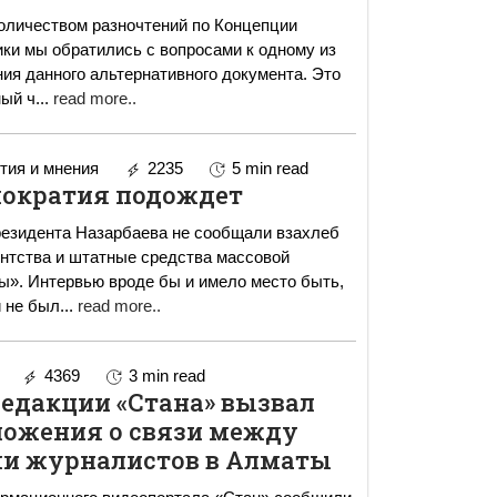
оличеством разночтений по Концепции
ки мы обратились с вопросами к одному из
ия данного альтернативного документа. Это
ный ч
...
read more..
ия и мнения
2235
5 min read
ократия подождет
резидента Назарбаева не сообщали взахлеб
нтства и штатные средства массовой
». Интервью вроде бы и имело место быть,
и не был
...
read more..
4369
3 min read
редакции «Стана» вызвал
ожения о связи между
и журналистов в Алматы