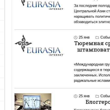
За последние полго
Центральной Азии ст
наращивать политиче
обзаводиться элитно
25 янв
Событ
Тюремная ср
штамповать
«Международная гру
содержащихся в тюр
заключенных. Исполь
радикальные ислами
25 янв
Событ
Блоггер