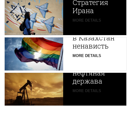
Стратегия
Ирана
Путин
MORE DETAILS
экспортирует
В
в Казахстан
Центральной
ненависть
Азии
зарождается
MORE DETAILS
новая
нефтяная
держава
MORE DETAILS