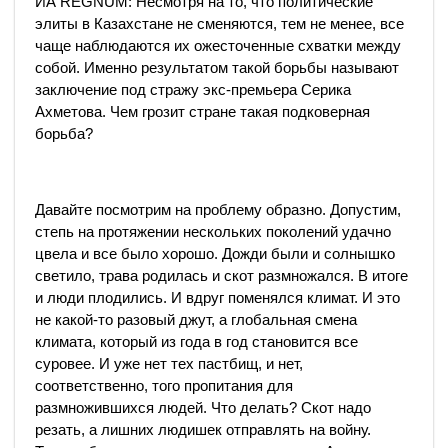
ИА REGNUM: Несмотря на то, что политические
элиты в Казахстане не сменяются, тем не менее, все
чаще наблюдаются их ожесточенные схватки между
собой. Именно результатом такой борьбы называют
заключение под стражу экс-премьера Серика
Ахметова. Чем грозит стране такая подковерная
борьба?
Давайте посмотрим на проблему образно. Допустим,
степь на протяжении нескольких поколений удачно
цвела и все было хорошо. Дожди были и солнышко
светило, трава родилась и скот размножался. В итоге
и люди плодились. И вдруг поменялся климат. И это
не какой-то разовый джут, а глобальная смена
климата, который из года в год становится все
суровее. И уже нет тех пастбищ, и нет,
соответственно, того пропитания для
размножившихся людей. Что делать? Скот надо
резать, а лишних людишек отправлять на войну.