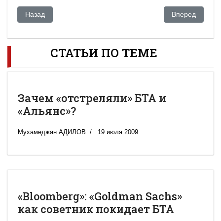
Предыдущий: Казахстан зовет нефтяных гигантов осваиват
Следующий: Все
Назад
Вперед
СТАТЬИ ПО ТЕМЕ
Зачем «отстреляли» БТА и
«Альянс»?
Мухамеджан АДИЛОВ
19 июля 2009
«Bloomberg»: «Goldman Sachs»
как советник покидает БТА