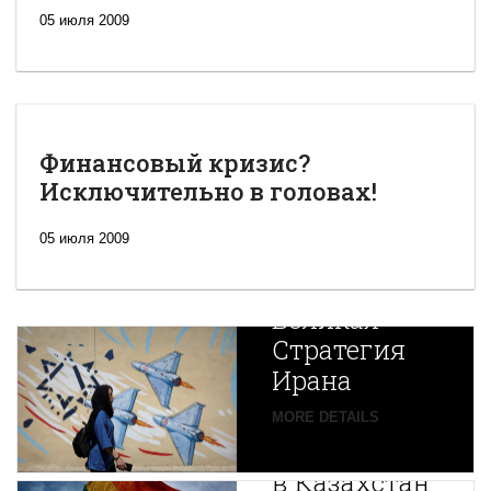
05 июля 2009
Финансовый кризис?
Исключительно в головах!
05 июля 2009
Новая
Великая
Стратегия
Ирана
Путин
MORE DETAILS
экспортирует
В
в Казахстан