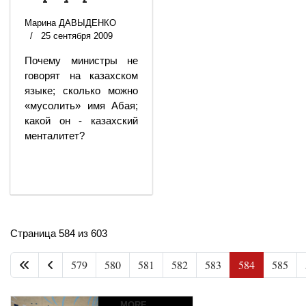
Марина ДАВЫДЕНКО
25 сентября 2009
Почему министры не
говорят на казахском
языке; сколько можно
«мусолить» имя Абая;
какой он - казахский
менталитет?
Новая
Страница 584 из 603
Великая
Путин
Стратегия
579
580
581
582
583
584
585
В
экспортирует
Ирана
Центральной
в
MORE