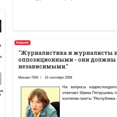
й
Featured
й
"Журналистика и журналисты 
ь
оппозиционными - они должны
…
независимыми."
Михаил ПАК
15 сентября 2009
На вопросы корреспонде
ия.
отвечает Ирина Петрушова, 
в
коллегии газеты "Республика 