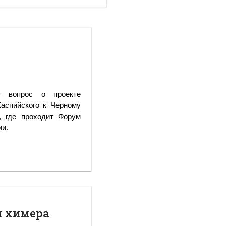
т вопрос о проекте
Каспийского к Черному
, где проходит Форум
ии.
я химера