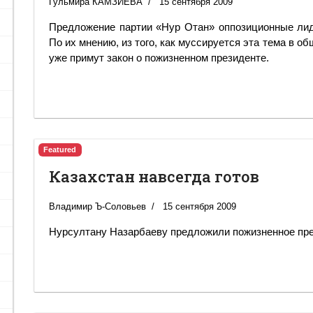
Гульмира КАМЗИЕВА
15 сентября 2009
Предложение партии «Нур Отан» оппозиционные лид
По их мнению, из того, как муссируется эта тема в о
уже примут закон о пожизненном президенте.
Featured
Казахстан навсегда готов
Владимир Ъ-Соловьев
15 сентября 2009
Нурсултану Назарбаеву предложили пожизненное пр