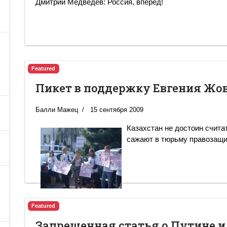
Дмитрий Медведев: Россия, вперед!
Featured
Пикет в поддержку Евгения Жо
Балли Мажец
15 сентября 2009
Казахстан не достоин счита
сажают в тюрьму правозащи
Featured
Запрещенная статья о Путине 