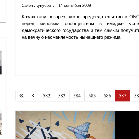
Сакен Жунусов
14 сентября 2009
Казахстану позарез нужно председательство в ОБС
перед мировым сообществом в имидже успеш
демократического государства и тем самым получит
на вечную несменяемость нынешнего режима.
ь
582
583
584
585
586
587
58