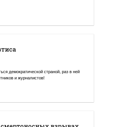
втиса
ться демократической страной, раз в ней
тников и журналистов!
и смертоносных взрывах