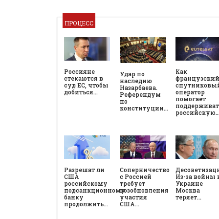
ПРОЦЕСС
Россияне
Как
Удар по
стекаются в
французски
наследию
суд ЕС, чтобы
спутниковы
Назарбаева.
добиться…
оператор
Референдум
помогает
по
поддерживат
конституции…
российскую
Разрешат ли
Соперничество
Десоветизац
США
с Россией
Из-за войны 
российскому
требует
Украине
подсанкционному
возобновления
Москва
банку
участия
теряет…
продолжить…
США…