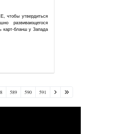
Е, чтобы утвердиться
но развивающегося
ь карт-бланш у Запада
Страница 587 из 603
8
589
590
591