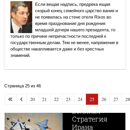
Если вещая надпись, предрека ющая
скорый конец семейного царство вания и
не появилась на стене отеля Rixos во
время празднования дня рождения
младшей дочери нашего президента, то
только по причине непричастности последней к
государственным делам. Тем не менее, напряжение в
обществе накапливается даже и без крестных
знамений.
Страница 25 из 46
20
21
22
23
24
25
26
27
28
Новая
Великая
Стратегия
Ирана