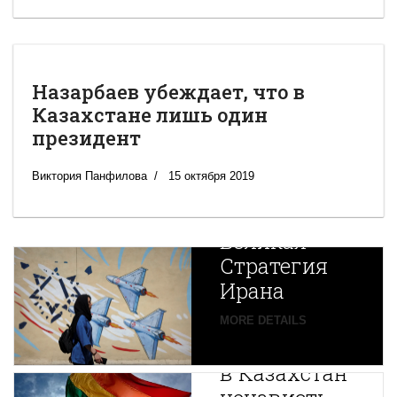
Назарбаев убеждает, что в
Казахстане лишь один
президент
Виктория Панфилова
15 октября 2019
Новая
Великая
Стратегия
Ирана
Путин
MORE DETAILS
экспортирует
В
в Казахстан
Центральной