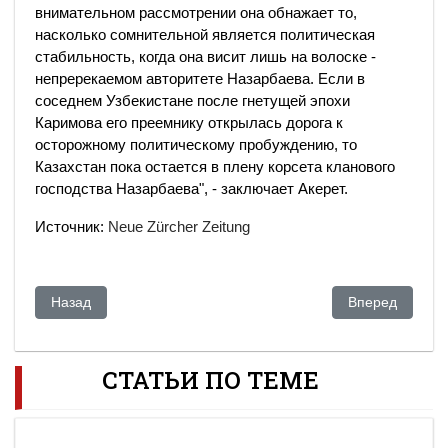
внимательном рассмотрении она обнажает то,
насколько сомнительной является политическая
стабильность, когда она висит лишь на волоске -
непререкаемом авторитете Назарбаева. Если в
соседнем Узбекистане после гнетущей эпохи
Каримова его преемнику открылась дорога к
осторожному политическому пробуждению, то
Казахстан пока остается в плену корсета кланового
господства Назарбаева", - заключает Акерет.
Источник:
Neue Zürcher Zeitung
Предыдущий: Инфошум: Как переименование Астаны отвлек
Следующий: Ак
Назад
Вперед
СТАТЬИ ПО ТЕМЕ