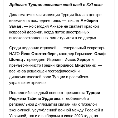
Эрдоган: Турция оставит свой след в XXI веке
Дипломатическая изоляция Турции была в центре
внимания в последние годы, — пишет
Амберин
Заман
, — но сегодня Анкаре не хватает красной
ковровой дорожки, когда поток иностранных
высокопоставленных лиц стучится в ее дверь».
Среди недавних стукачей — генеральный секретарь
НАТО
Йенс Столтенберг
, канцлер Германии
Олаф
Шольц ,
президент Израиля
Исаак Херцог
и
премьер-министр Греции
Кириакос Мицотакис
—
все из-за решающей географической и
дипломатической роли Турции в российско-
украинском кризисе.
Последний звездный поворот президента
Турции
Реджепа Тайипа Эрдогана
в глобальной и
региональной дипломатии связан как с тяжелой
экономикой, усугубленной войной между Россией и
Украиной, так и с выборами в июне 2023 года, на