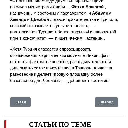
«Столкновение между двумя соперничающими
премьер-министрами Ливии —
Фатхи Башагой
,
назначенным восточным парламентом, и
Абдулом
Хамидом Дбейбой
, главой правительства в Триполи,
который отказывается уступить власть, —
подталкивает Турцию к более открытой и напористой
игре в конфликта», — пишет
Фехим Тастекин
.
«Хотя Турция опасается спровоцировать
столкновения в критический момент в Ливии, факт
остается фактом: ее военное, разведывательное и
дипломатическое присутствие в Триполи влияет на
равновесие и делает игровую площадку более
безопасной для Дбейбы», — добавляет Тастекин.
Предыдущий: Насколько предсказуемыми были протесты в 
Следующий: Пы
Назад
Вперед
СТАТЬИ ПО ТЕМЕ