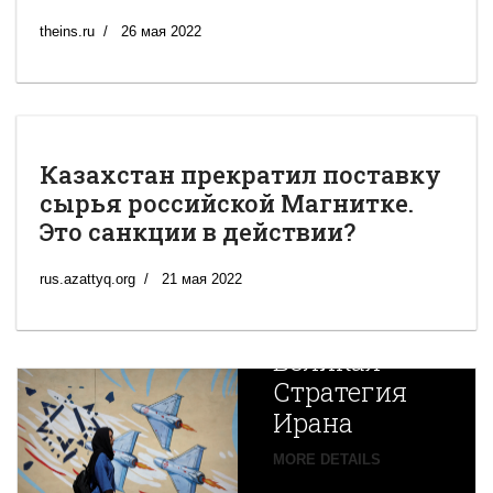
theins.ru
26 мая 2022
Казахстан прекратил поставку
сырья российской Магнитке.
Это санкции в действии?
rus.azattyq.org
21 мая 2022
Новая
Великая
Стратегия
Ирана
Путин
MORE DETAILS
экспортирует