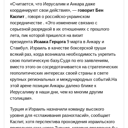
«Считается, что Иерусалим и Анкара даже
координируют свои действия», —
говорит Бен
Каспит
,
говоря о российско-украинском
посредничестве . «Это изменение связано с
серьезной разрядкой в ​​их отношениях с прошлого
лета, пик которой пришелся на визит
президента
Исаака Герцога
9 марта в Анкару и
Стамбул. Израиль в качестве боксерской груши
всякий раз, когда возникала необходимость укрепить
свою политическую базу.Судя по его заявлениям,
вместо этого он сосредотачивается на стратегических
геополитических интересах своей страны в свете
крупных региональных и международных событий.На
этой арене позиции Анкары далеко ближе к
Иерусалиму в наши дни, чем ко многим другим
столицам».
Турция и Израиль назначили команду высокого
уровня для «сглаживания разногласий», сообщает
Каспит, хотя перспектива прохождения израильского
природного газа через Турцию, которую предпочел бы