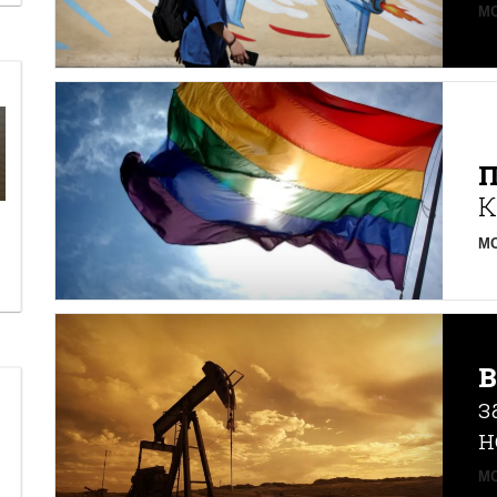
MO
К
MO
з
н
MO