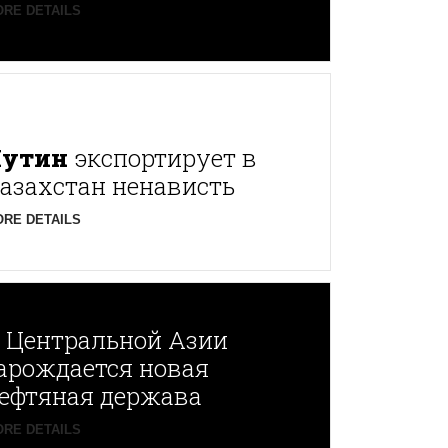
RE DETAILS
Путин
экспортирует в
азахстан ненависть
RE DETAILS
В
Центральной Азии
арождается новая
ефтяная держава
RE DETAILS