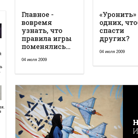
Главное -
«Уронить»
вовремя
одних, чт
узнать, что
спасти
правила игры
других?
поменялись...
й
04 июля 2009
й
04 июля 2009
ь
…
ия.
в
Н
И