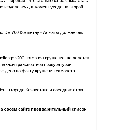
AT передает, что столкновение самолета с
етеоусловиях, в момент ухода на второй
ейс DV 760 Кокшетау - Алматы должен был
llenger-200 потерпел крушение, не долетев
Главной транспортной прокуратурой
ое дело по факту крушения самолета.
ы в города Казахстана и соседних стран.
на своем сайте предварительный список