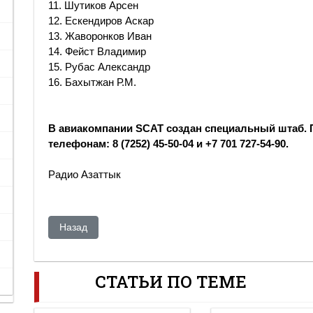
11. Шутиков Арсен
12. Ескендиров Аскар
13. Жаворонков Иван
14. Фейст Владимир
15. Рубас Александр
16. Бахытжан Р.М.
В авиакомпании SCAT создан специальный штаб.
телефонам: 8 (7252) 45-50-04 и +7 701 727-54-90.
Радио Азаттык
Предыдущий: Ерлан Идрисов: Казахстан, Россия и Кит
Назад
СТАТЬИ ПО ТЕМЕ