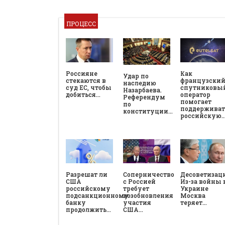
ПРОЦЕСС
Россияне
Как
Удар по
стекаются в
французски
наследию
суд ЕС, чтобы
спутниковы
Назарбаева.
добиться…
оператор
Референдум
помогает
по
поддерживат
конституции…
российскую
Разрешат ли
Соперничество
Десоветизац
США
с Россией
Из-за войны 
российскому
требует
Украине
подсанкционному
возобновления
Москва
банку
участия
теряет…
продолжить…
США…