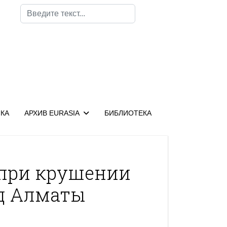
Поиск
КА
АРХИВ EURASIA
БИБЛИОТЕКА
 при крушении
д Алматы