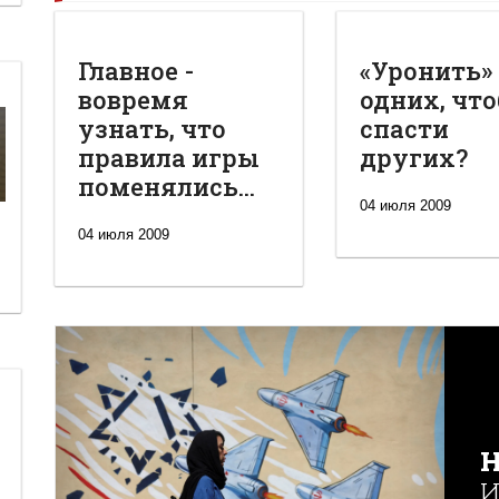
Главное -
«Уронить»
вовремя
одних, чт
узнать, что
спасти
правила игры
других?
поменялись...
04 июля 2009
04 июля 2009
Н
И