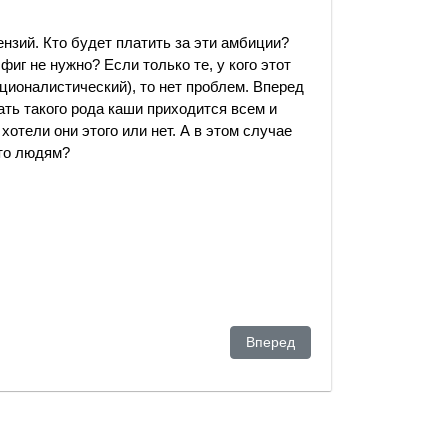
нзий. Кто будет платить за эти амбиции?
 фиг не нужно? Если только те, у кого этот
ционалистический), то нет проблем. Вперед
вать такого рода каши приходится всем и
хотели они этого или нет. А в этом случае
это людям?
Европейского суда для усиления цензуры
Следующий: Der Spiegel: Быв
Вперед