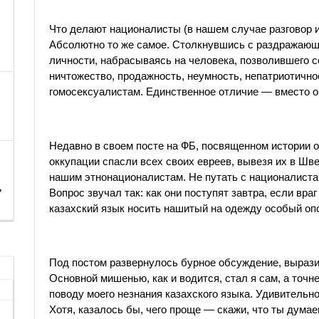
Что делают националисты (в нашем случае разговор и
Абсолютно то же самое. Столкнувшись с раздражающи
личности, набрасываясь на человека, позволившего с
ничтожество, продажность, неумность, непатриотично
гомосексуалистам. Единственное отличие — вместо 
Недавно в своем посте на ФБ, посвященном истории о
оккупации спасли всех своих евреев, вывезя их в Шв
нашим этнонационалистам. Не путать с националиста
,
Вопрос звучал так: как они поступят завтра, если вра
казахский язык носить нашитый на одежду особый оп
Под постом развернулось бурное обсуждение, вырази
Основной мишенью, как и водится, стал я сам, а точне
поводу моего незнания казахского языка. Удивительно,
Хотя, казалось бы, чего проще — скажи, что ты дума