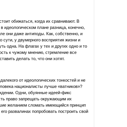
тоит обижаться, когда их сравнивают. В
я в идеологическом плане разница, конечно,
ле они даже антиподы. Как, собственно, и
о сути, у двумерного восприятия жизни и
ть одна. На флагах у тех и других одно и то
мость к чужому мнению, стремление все
тавить делать то, что они хотят.
 далекого от идеологических тонкостей и не
еловека националисты лучше «ватников»?
уждении. Одни, обуянные идеей-фикс
есть право запрещать окружающим их
авшие желанием сломать имеющийся принцип
 его развалинах попробовать построить свой