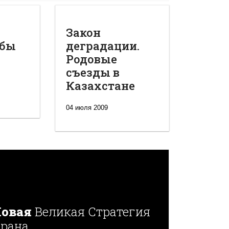
Закон
обы
деградации.
Родовые
съезды в
Казахстане
04 июля 2009
овая
Великая Стратегия
рана