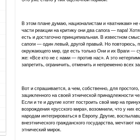
В этом плане думаю, националистам и «ватникам» не с
части реакции на критику они два сапога — пара! Хот
есть и достаточно принципиальная. В известном смыс
сапоги — один левый, другой правый. Но повторюсь, п
окружающего мир, где есть только Они и их Враги — су
же: «Все кто не с нами — против нас». А это нетерпи
запретить, ограничить, отменить и непременно всех зас
Вот и спрашивается, а чем, собственно, для простого,
зацикленного на своей этнической принадлежности ч
Если и те и другие хотят построить свой мир на прин
возрождения «русского мира», возомнили, что у них 
народам интегрироваться в Европу. Другие, воспыл
внеэтнического гражданского государства, мечтают на
этнический мирок.