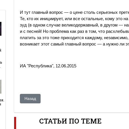
И тут главный вопрос — о цене столь серьезных прете
Те, кто их инициирует, или все остальные, кому это на
зуд (в одном случае великодержавный, в другом — на
и с песней! Но проблема как раз в том, что расхлебы
платить за это тоже приходится каждому, независимо, 
возникает этот самый главный вопрос — а нужно ли 
й
й
ь
ИА "Республика", 12.06.2015
…
Предыдущий: Казахстан и Россия используют вердикт 
Назад
ия.
в
СТАТЬИ ПО ТЕМЕ