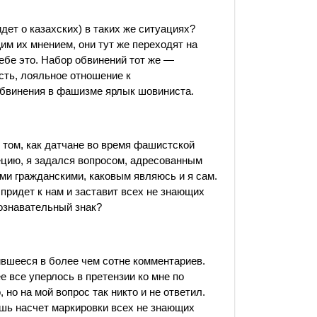
дет о казахских) в таких же ситуациях?
м их мнением, они тут же переходят на
ебе это. Набор обвинений тот же —
сть, лояльное отношение к
обвинения в фашизме ярлык шовиниста.
 том, как датчане во время фашистской
ецию, я задался вопросом, адресованным
ми гражданскими, каковым являюсь и я сам.
г придет к нам и заставит всех не знающих
ознавательный знак?
вшееся в более чем сотне комментариев.
е все уперлось в претензии ко мне по
 но на мой вопрос так никто и не ответил.
ешь насчет маркировки всех не знающих