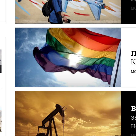
MO
К
MO
ь
з
н
MO