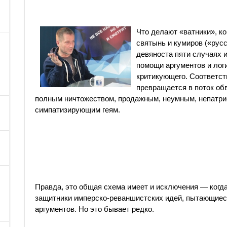
Что делают «ватники», ко
святынь и кумиров («русс
девяноста пяти случаях и
помощи аргументов и логи
критикующего. Соответст
превращается в поток об
полным ничтожеством, продажным, неумным, непатр
симпатизирующим геям.
Правда, это общая схема имеет и исключения — когд
защитники имперско-реваншистских идей, пытающиеся
аргументов. Но это бывает редко.