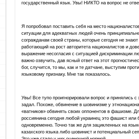
государственный язык. Увы! НИКТО на вопрос не отв
Я попробовал поставить себя на место националистов
ситуации для адекватных людей очень принципиально
согражданам своей страны, которые сегодня не знают
работающий на рост авторитета националистов и довер
выражение несогласия с ситуацией дискриминации лю
важно озвучить, дав ясный ответ на этот прогностичес
бог, случится, то мы, как и те датчане, выступим пр
языковому признаку. Мне так показалось.
Увы! Все тупо проигнорировали вопрос и принялись с 
задал. Похоже, обвинение в шовинизме у этнонационал
«ватников» обвинять своих оппонентов в фашизме. Д
россиянина сегодня любой украинец это фашист или б
одновременно. Точно так же для зацикленных на язы
казахского языка либо шовинист и потенциальный сепа
Это уже стало у них оценочной нормой.