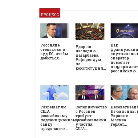
ПРОЦЕСС
Россияне
Как
Удар по
стекаются в
французски
наследию
суд ЕС, чтобы
спутниковы
Назарбаева.
добиться…
оператор
Референдум
помогает
по
поддерживат
конституции…
российскую
Разрешат ли
Соперничество
Десоветизац
США
с Россией
Из-за войны 
российскому
требует
Украине
подсанкционному
возобновления
Москва
банку
участия
теряет…
продолжить…
США…