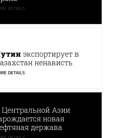
RE DETAILS
Путин
экспортирует в
азахстан ненависть
RE DETAILS
В
Центральной Азии
арождается новая
ефтяная держава
RE DETAILS