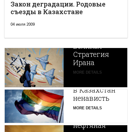
Закон деградации. Родовые
съезды в Казахстане
04 июля 2009
Новая
Великая
Стратегия
Ирана
Путин
MORE DETAILS
экспортирует
В
в Казахстан
Центральной
ненависть
Азии
зарождается
MORE DETAILS
новая
нефтяная