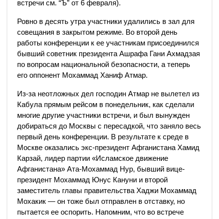
встречи см. “Ъ” от 6 февраля).
Ровно в десять утра участники удалились в зал для
совещания в закрытом режиме. Во второй день
работы конференции к ее участникам присоединился
бывший советник президента Ашрафа Гани Ахмадзая
по вопросам национальной безопасности, а теперь
его оппонент Мохаммад Ханиф Атмар.
Из-за неотложных дел господин Атмар не вылетел из
Кабула прямым рейсом в понедельник, как сделали
многие другие участники встречи, и был вынужден
добираться до Москвы с пересадкой, что заняло весь
первый день конференции. В результате к среде в
Москве оказались экс-президент Афганистана Хамид
Карзай, лидер партии «Исламское движение
Афганистана» Ата-Мохаммад Нур, бывший вице-
президент Мохаммад Юнус Кануни и второй
заместитель главы правительства Хаджи Мохаммад
Мохакик — он тоже был отправлен в отставку, но
пытается ее оспорить. Напомним, что во встрече