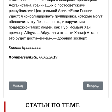
Афганистана, граничащих с постсоветскими
республиками Центральной Азии. «Если России
удастся консолидировать группировки, которые могут
обеспечить эту безопасность, и заручиться
поддержкой таких людей, как Нур, Исмаил Хан,
премьер Абдулла Абдулла и отчасти Ханиф Атмар,
это будет достижением»,— добавил эксперт.
Кирилл Кривошеев
Kommersant.Ru, 06.02.2019
Предыдущий: Казахстан потерял 3 миллиона человек. О г
Следующий: Ка
Назад
Вперед
СТАТЬИ ПО ТЕМЕ