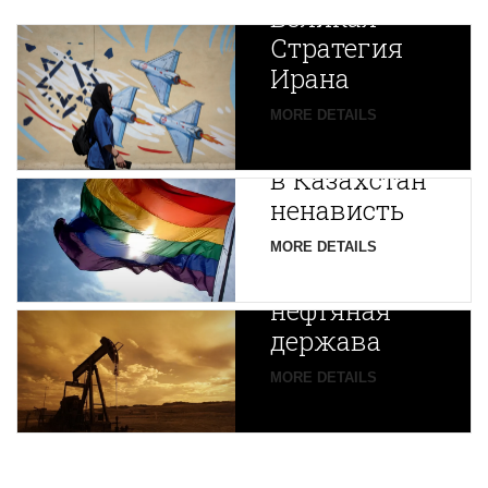
Великая
Стратегия
Ирана
Путин
MORE DETAILS
экспортирует
В
в Казахстан
Центральной
ненависть
Азии
зарождается
MORE DETAILS
новая
нефтяная
держава
MORE DETAILS