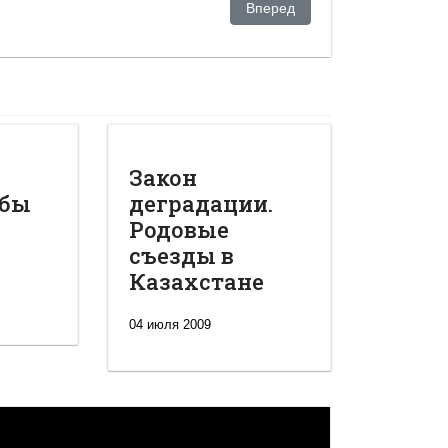
ируют интернет
Следующий: «В России и Каза
Вперед
Закон
обы
деградации.
Родовые
съезды в
Казахстане
04 июля 2009