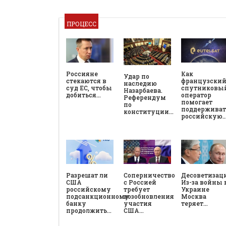
ПРОЦЕСС
Россияне
Как
Удар по
стекаются в
французски
наследию
суд ЕС, чтобы
спутниковы
Назарбаева.
добиться…
оператор
Референдум
помогает
по
поддерживат
конституции…
российскую
Разрешат ли
Соперничество
Десоветизац
США
с Россией
Из-за войны 
российскому
требует
Украине
подсанкционному
возобновления
Москва
банку
участия
теряет…
продолжить…
США…