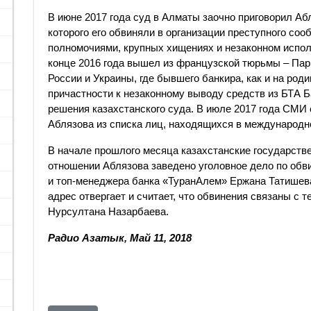
В июне 2017 года суд в Алматы заочно приговорил Абл
которого его обвиняли в организации преступного со
полномочиями, крупных хищениях и незаконном испол
конце 2016 года вышел из французской тюрьмы – Пар
России и Украины, где бывшего банкира, как и на ро
причастности к незаконному выводу средств из БТА Б
решения казахстанского суда. В июле 2017 года СМИ
Аблязова из списка лиц, находящихся в международн
В начале прошлого месяца казахстанские государстве
отношении Аблязова заведено уголовное дело по обв
и топ-менеджера банка «ТуранАлем» Ержана Татишева 
адрес отвергает и считает, что обвинения связаны с т
Нурсултана Назарбаева.
Радио Азатык, Май 11, 2018