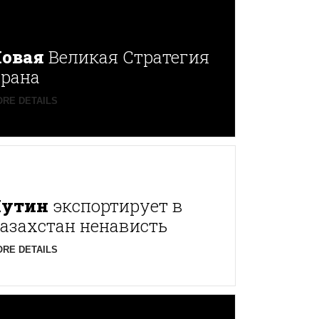
овая
Великая Стратегия
рана
RE DETAILS
Путин
экспортирует в
азахстан ненависть
RE DETAILS