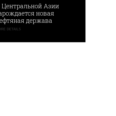
В
Центральной Азии
арождается новая
ефтяная держава
RE DETAILS