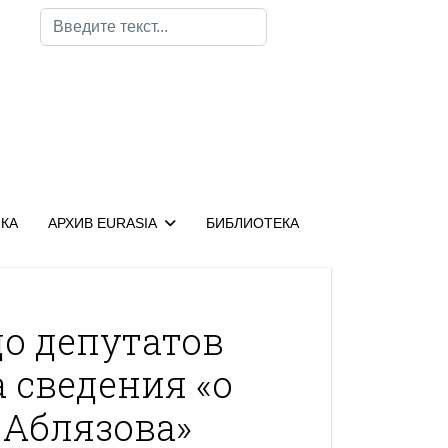
Поиск
КА
АРХИВ EURASIA
БИБЛИОТЕКА
до депутатов
 сведения «о
 Аблязова»