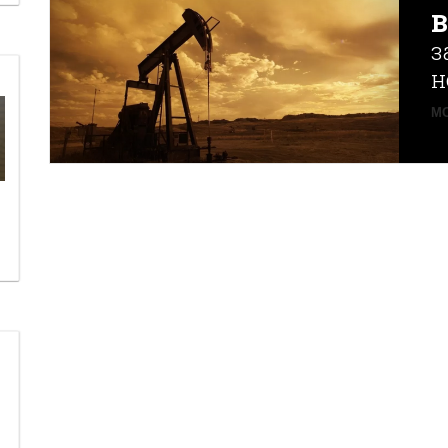
з
н
MO