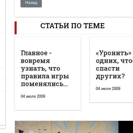
Предыдущий: Стоп-сигнал. Почему в Казахстане блок
Назад
СТАТЬИ ПО ТЕМЕ
Главное -
«Уронить»
вовремя
одних, чт
узнать, что
спасти
правила игры
других?
поменялись...
04 июля 2009
04 июля 2009