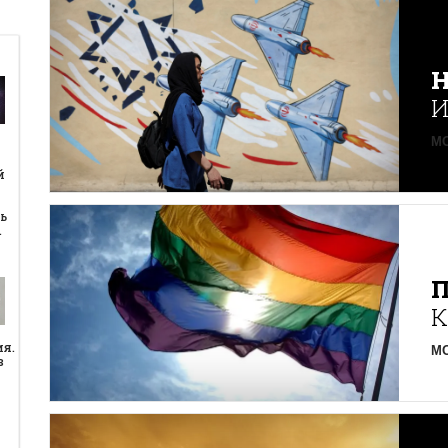
Н
И
MO
й
й
ь
…
К
ия.
MO
в