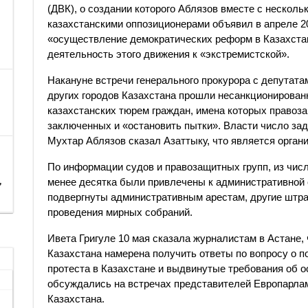
(ДВК), о создании которого Аблязов вместе с неско
казахстанскими оппозиционерами объявил в апреле 20
«осуществление демократических реформ в Казахстане
деятельность этого движения к «экстремистской».
Накануне встречи генерального прокурора с депутата
других городов Казахстана прошли несанкционирован
казахстанских тюрем граждан, имена которых правоза
заключенных и «остановить пытки». Власти число зад
Мухтар Аблязов сказал Азаттыку, что является органи
По информации судов и правозащитных групп, из числ
,
менее десятка были привлечены к административной 
подвергнуты административным арестам, другие штр
проведения мирных собраний.
Ивета Григуле 10 мая сказала журналистам в Астане,
Казахстана намерена получить ответы по вопросу о п
протеста в Казахстане и выдвинутые требования об 
обсуждались на встречах представителей Европарла
Казахстана.