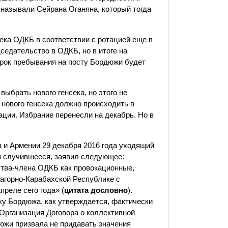
а называли Сейрана Оганяна, который тогда
ека ОДКБ в соответствии с ротацией еще в
дседательство в ОДКБ, но в итоге на
рок пребывания на посту Бордюжи будет
ыбрать нового генсека, но этого не
 нового генсека должно происходить в
ации. Избрание перенесли на декабрь. Но в
 и Армении 29 декабря 2016 года уходящий
я случившееся, заявил следующее:
ства-члена ОДКБ как провокационные,
Нагорно-Карабахской Республике с
реле сего года» (
цитата дословно
).
ку Бордюжа, как утверждается, фактически
Организация Договора о коллективной
южи призвала не придавать значения