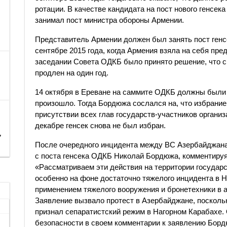
ротации. В качестве кандидата на пост нового генсек
занимал пост министра обороны Армении.
Представитель Армении должен был занять пост генс
сентябре 2015 года, когда Армения взяла на себя пре
заседании Совета ОДКБ было принято решение, что с
продлен на один год.
14 октября в Ереване на саммите ОДКБ должны были в
произошло. Тогда Бордюжа сослался на, что избрание
присутствии всех глав государств-участников организ
декабре генсек снова не был избран.
,
После очередного инцидента между ВС Азербайджана
с поста генсека ОДКБ Николай Бордюжа, комментиру
«Рассматриваем эти действия на территории государ
особенно на фоне достаточно тяжелого инцидента в 
применением тяжелого вооружения и бронетехники в ап
Заявление вызвало протест в Азербайджане, посколь
признал сепаратистский режим в Нагорном Карабахе. 
безопасности в своем комментарии к заявлению Борд