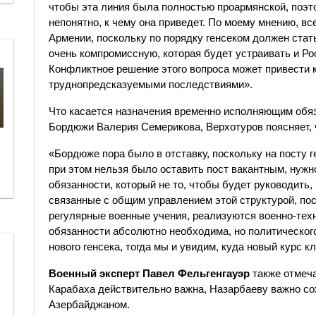
чтобы эта линия была полностью проармянской, поэт
непонятно, к чему она приведет. По моему мнению, вс
Армении, поскольку по порядку генсеком должен стат
очень компромиссную, которая будет устраивать и Ро
Конфликтное решение этого вопроса может привести к
труднопредсказуемыми последствиями».
Что касается назначения временно исполняющим обя
Бордюжи Валерия Семерикова, Верхотуров поясняет, 
«Бордюже пора было в отставку, поскольку на посту 
при этом нельзя было оставить пост вакантным, нуж
обязанности, который не то, чтобы будет руководить
связанные с общим управлением этой структурой, по
регулярные военные учения, реализуются военно-тех
обязанности абсолютно необходима, но политического
нового генсека, тогда мы и увидим, куда новый курс к
Военный эксперт Павел Фельгенгауэр
также отмеча
Карабаха действительно важна, Назарбаеву важно с
Азербайджаном.