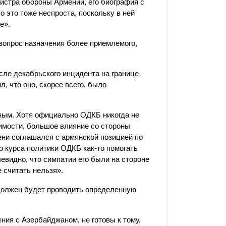
нистра обороны Армении, его биография с
 это тоже неспроста, поскольку в ней
хе».
вопрос назначения более приемлемого,
ле декабрьского инцидента на границе
, что оно, скорее всего, было
ым. Хотя официально ОДКБ никогда не
димости, большое влияние со стороны
ени соглашался с армянской позицией по
о курса политики ОДКБ как-то помогать
евидно, что симпатии его были на стороне
 считать нельзя».
 должен будет проводить определенную
ия с Азербайджаном, не готовы к тому,