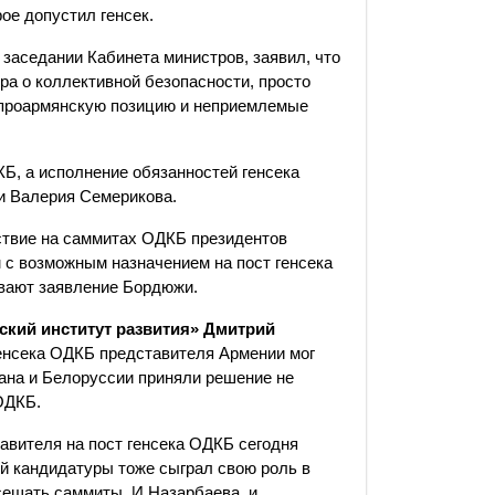
ое допустил генсек.
заседании Кабинета министров, заявил, что
ра о коллективной безопасности, просто
 проармянскую позицию и неприемлемые
КБ, а исполнение обязанностей генсека
и Валерия Семерикова.
ствие на саммитах ОДКБ президентов
 с возможным назначением на пост генсека
нивают заявление Бордюжи.
ский институт развития» Дмитрий
 генсека ОДКБ представителя Армении мог
тана и Белоруссии приняли решение не
 ОДКБ.
авителя на пост генсека ОДКБ сегодня
ой кандидатуры тоже сыграл свою роль в
сещать саммиты. И Назарбаева, и