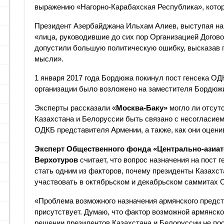
выражению «Нагорно-Карабахская Республика», котор
Президент Азербайджана Ильхам Алиев, выступая на 
«лица, руководившие до сих пор Организацией Догово
допустили большую политическую ошибку, высказав
мысли».
1 января 2017 года Бордюжа покинул пост генсека ОД
организации было возложено на заместителя Бордюж
Эксперты рассказали «
Москва-Баку»
могло ли отсут
Казахстана и Белоруссии быть связано с несогласием
ОДКБ представителя Армении, а также, как они оце
Эксперт Общественного фонда «Центрально-азиат
Верхотуров
считает, что вопрос назначения на пост
стать одним из факторов, почему президенты Казахс
участвовать в октябрьском и декабрьском саммитах
«Проблема возможного назначения армянского предст
присутствует. Думаю, что фактор возможной армянск
решении президентов Казахстана и Белоруссии не по