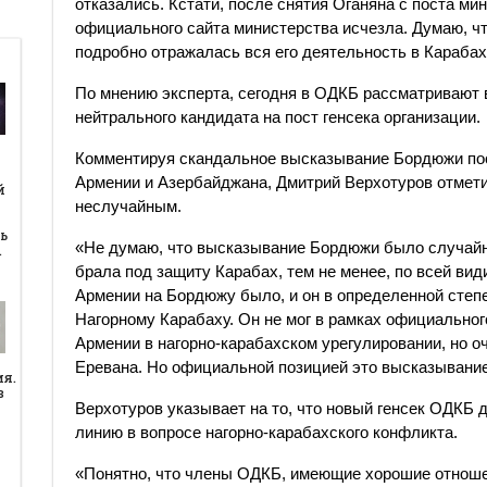
отказались. Кстати, после снятия Оганяна с поста ми
официального сайта министерства исчезла. Думаю, что
подробно отражалась вся его деятельность в Караба
По мнению эксперта, сегодня в ОДКБ рассматривают 
нейтрального кандидата на пост генсека организации.
Комментируя скандальное высказывание Бордюжи пос
й
Армении и Азербайджана, Дмитрий Верхотуров отметил
й
неслучайным.
ь
«Не думаю, что высказывание Бордюжи было случайн
…
брала под защиту Карабах, тем не менее, по всей ви
Армении на Бордюжу было, и он в определенной степ
Нагорному Карабаху. Он не мог в рамках официальног
Армении в нагорно-карабахском урегулировании, но оч
Еревана. Но официальной позицией это высказывание
ия.
в
Верхотуров указывает на то, что новый генсек ОДКБ
линию в вопросе нагорно-карабахского конфликта.
«Понятно, что члены ОДКБ, имеющие хорошие отношен