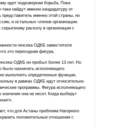
ому идет подковерная борьба. Пока
е-таки найдут именно кандидатуру от
ь представитель именно этой страны, но
ссию, и остальных членов организации.
 серьезному расколу в организации с
занности генсека ОДКБ заместителя
что это переходная фигура.
генсека ОДКБ он пробыл более 13 лет. Но
но было назначить исполняющего
, но выполнять определенные функции,
скольку в рамках ОДКБ идут относительно
нические программы. Фигура исполняющего
 значения она не несет. Когда выберут
лонит».
ет, что для Астаны проблема Нагорного
охранить положительные отношения с