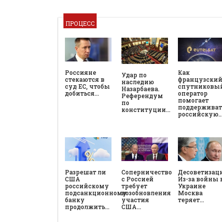
ПРОЦЕСС
Россияне
Как
Удар по
стекаются в
французски
наследию
суд ЕС, чтобы
спутниковы
Назарбаева.
добиться…
оператор
Референдум
помогает
по
поддерживат
конституции…
российскую
Разрешат ли
Соперничество
Десоветизац
США
с Россией
Из-за войны 
российскому
требует
Украине
подсанкционному
возобновления
Москва
банку
участия
теряет…
продолжить…
США…