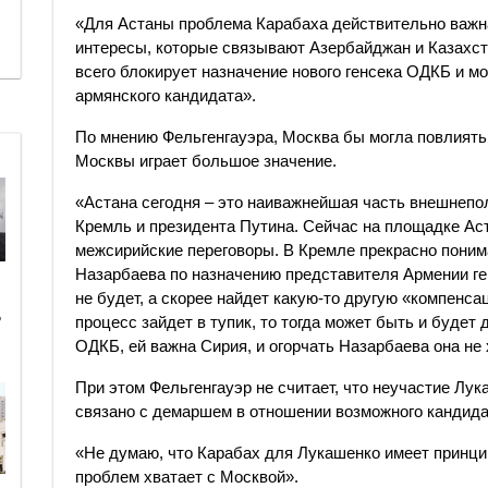
«Для Астаны проблема Карабаха действительно важна
интересы, которые связывают Азербайджан и Казахст
всего блокирует назначение нового генсека ОДКБ и м
армянского кандидата».
По мнению Фельгенгауэра, Москва бы могла повлиять 
Москвы играет большое значение.
«Астана сегодня – это наиважнейшая часть внешнепо
Кремль и президента Путина. Сейчас на площадке Ас
межсирийские переговоры. В Кремле прекрасно понима
Назарбаева по назначению представителя Армении ге
не будет, а скорее найдет какую-то другую «компенс
ь
процесс зайдет в тупик, то тогда может быть и будет 
ОДКБ, ей важна Сирия, и огорчать Назарбаева она не
При этом Фельгенгауэр не считает, что неучастие Лу
связано с демаршем в отношении возможного кандида
«Не думаю, что Карабах для Лукашенко имеет принцип
проблем хватает с Москвой».