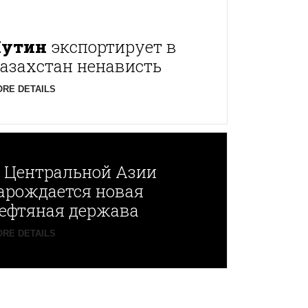
Путин
экспортирует в
азахстан ненависть
RE DETAILS
В
Центральной Азии
арождается новая
ефтяная держава
RE DETAILS