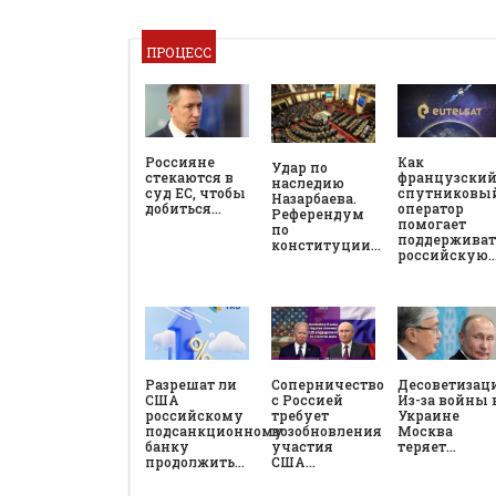
ПРОЦЕСС
Россияне
Как
Удар по
стекаются в
французски
наследию
суд ЕС, чтобы
спутниковы
Назарбаева.
добиться…
оператор
Референдум
помогает
по
поддерживат
конституции…
российскую
Разрешат ли
Соперничество
Десоветизац
США
с Россией
Из-за войны 
российскому
требует
Украине
подсанкционному
возобновления
Москва
банку
участия
теряет…
продолжить…
США…