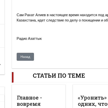
Сам Рахат Алиев в настоящее время находится под а
Казахстана, идет следствие по делу о похищении и о
Радио Азаттык
Предыдущий: «Письмо» напустило ещё больше туману
Назад
,
СТАТЬИ ПО ТЕМЕ
Главное -
«Уронить»
вовремя
одних, чт