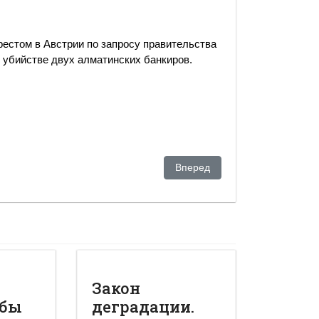
рестом в Австрии по запросу правительства
б убийстве двух алматинских банкиров.
 вокруг Гульнары Каримовой
Следующий: Жириновцы предл
Вперед
Закон
обы
деградации.