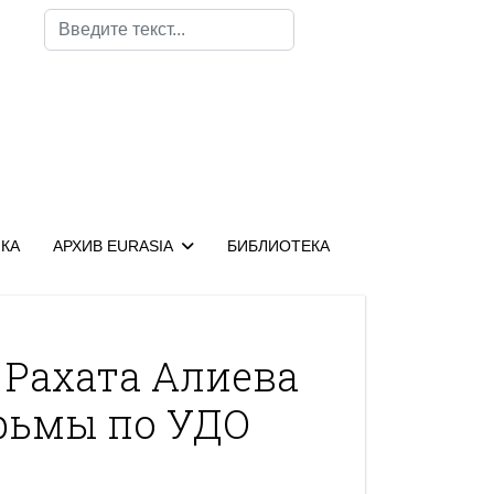
Поиск
КА
АРХИВ EURASIA
БИБЛИОТЕКА
Рахата Алиева
рьмы по УДО