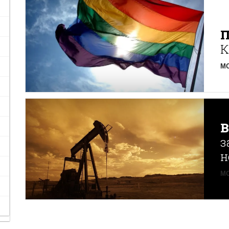
К
MO
з
н
MO