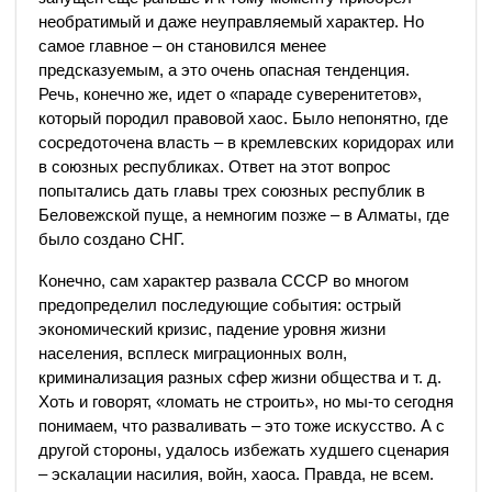
необратимый и даже неуправляемый характер. Но
самое главное – он становился менее
предсказуемым, а это очень опасная тенденция.
Речь, конечно же, идет о «параде суверенитетов»,
который породил правовой хаос. Было непонятно, где
сосредоточена власть – в кремлевских коридорах или
в союзных республиках. Ответ на этот вопрос
попытались дать главы трех союзных республик в
Беловежской пуще, а немногим позже – в Алматы, где
было создано СНГ.
Конечно, сам характер развала СССР во многом
предопределил последующие события: острый
экономический кризис, падение уровня жизни
населения, всплеск миграционных волн,
криминализация разных сфер жизни общества и т. д.
Хоть и говорят, «ломать не строить», но мы-то сегодня
понимаем, что разваливать – это тоже искусство. А с
другой стороны, удалось избежать худшего сценария
– эскалации насилия, войн, хаоса. Правда, не всем.