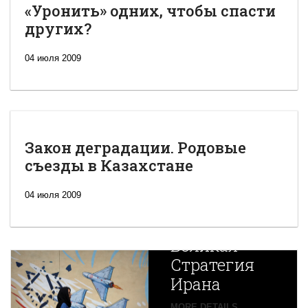
«Уронить» одних, чтобы спасти
других?
04 июля 2009
Закон деградации. Родовые
съезды в Казахстане
04 июля 2009
Новая
Великая
Стратегия
Ирана
MORE DETAILS