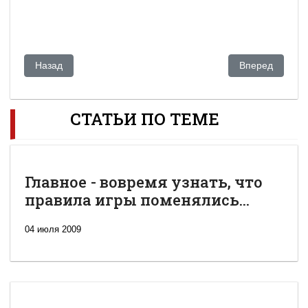
Предыдущий: Автомобиль Президента стал экспонатом муз
Следующий: Ча
Назад
Вперед
СТАТЬИ ПО ТЕМЕ
Главное - вовремя узнать, что
правила игры поменялись...
04 июля 2009