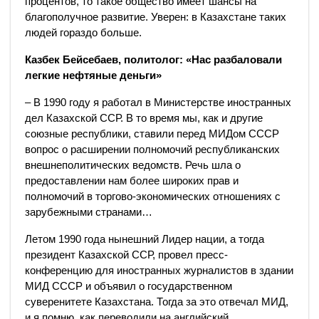
процентов, то такое общество имеет шансы на
благополучное развитие. Уверен: в Казахстане таких
людей гораздо больше.
Казбек Бейсебаев, политолог: «Нас разбаловали
легкие нефтяные деньги»
– В 1990 году я работал в Министерстве иностранных
дел Казахской ССР. В то время мы, как и другие
союзные республики, ставили перед МИДом СССР
вопрос о расширении полномочий республиканских
внешнеполитических ведомств. Речь шла о
предоставлении нам более широких прав и
полномочий в торгово-экономических отношениях с
зарубежными странами…
Летом 1990 года нынешний Лидер нации, а тогда
президент Казахской ССР, провел пресс-
конференцию для иностранных журналистов в здании
МИД СССР и объявил о государственном
суверенитете Казахстана. Тогда за это отвечал МИД,
и я помню, как переводили на английский,