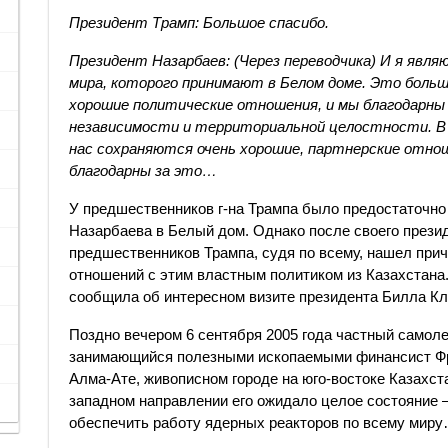
Президент Трамп: Большое спасибо.
Президент Назарбаев: (Через переводчика) И я явл
мира, которого принимают в Белом доме. Это больш
хорошие политические отношения, и мы благодарны 
независимости и территориальной целостности. В 
нас сохраняются очень хорошие, партнерские отно
благодарны за это…
У предшественников г-на Трампа было предостаточно 
Назарбаева в Белый дом. Однако после своего презид
предшественников Трампа, судя по всему, нашел при
отношений с этим властным политиком из Казахстана.
сообщила об интересном визите президента Билла Кл
Поздно вечером 6 сентября 2005 года частный самолет
занимающийся полезными ископаемыми финансист Фрэн
Алма-Ате, живописном городе на юго-востоке Казахст
западном направлении его ожидало целое состояние 
обеспечить работу ядерных реакторов по всему мир