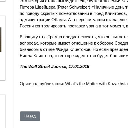
Эта история стала выглядеть еще хуже для семьи Кли
Питера Швейцера (Peter Schweizer) «Наличные деньги 
по поводу скрытых пожертвований в Фонд Клинтонов,
администрации Обамы. А теперь ситуация стала еще 
России контролировать поставки урана в тот момент, 
В защиту г-на Трампа следует сказать, что он пытает
вопросах, которые имеют отношение к обороне Соеди
бизнесом в стиле Фонда Клинтонов. Но если президен
Билла Клинтона, то его президентство будет больши
The Wall Street Journal, 17.01.2018
Оригинал публикации: What's the Matter with Kazakhstan? 
Предыдущий: Встреча Назарбаева и Трампа прошла п
Назад