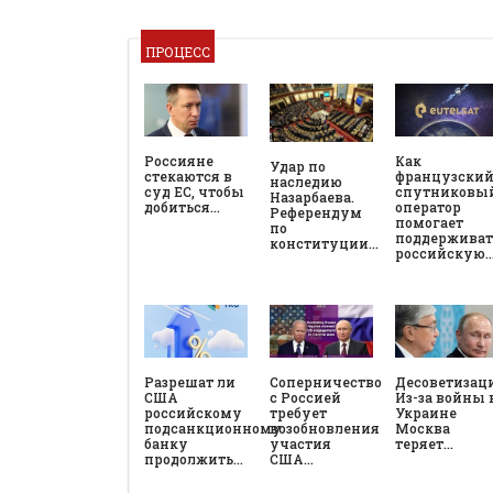
ПРОЦЕСС
Россияне
Как
Удар по
стекаются в
французски
наследию
суд ЕС, чтобы
спутниковы
Назарбаева.
добиться…
оператор
Референдум
помогает
по
поддерживат
конституции…
российскую
Разрешат ли
Соперничество
Десоветизац
США
с Россией
Из-за войны 
российскому
требует
Украине
подсанкционному
возобновления
Москва
банку
участия
теряет…
продолжить…
США…