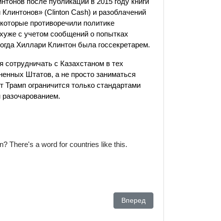
нтонов после публикации в 2015 году книги
Клинтонов» (Clinton Cash) и разоблачений
 которые противоречили политике
хуже с учетом сообщений о попытках
когда Хиллари Клинтон была госсекретарем.
ся сотрудничать с Казахстаном в тех
ненных Штатов, а не просто заниматься
т Трамп ограничится только стандартами
м разочарованием.
There's a word for countries like this.
очти по сценарию, предначертанному накануне экспертами и пол
Следующий: Ядерное оружие в
Вперед