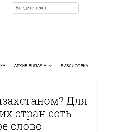
Поиск
КА
АРХИВ EURASIA
БИБЛИОТЕКА
азахстаном? Для
их стран есть
е слово