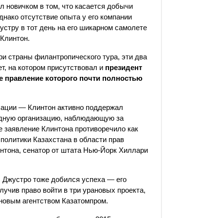
л новичком в том, что касается добычи
днако отсутствие опыта у его компании
стру в тот день на его шикарном самолете
Клинтон.
и страны филантропического тура, эти два
т, на котором присутствовал и
президент
ое правление которого почти полностью
сации — Клинтон активно поддержал
одную организацию, наблюдающую за
заявление Клинтона противоречило как
 политики Казахстана в области прав
интона, сенатор от штата Нью-Йорк Хиллари
, Джустро тоже добился успеха — его
учив право войти в три урановых проекта,
новым агентством Казатомпром.