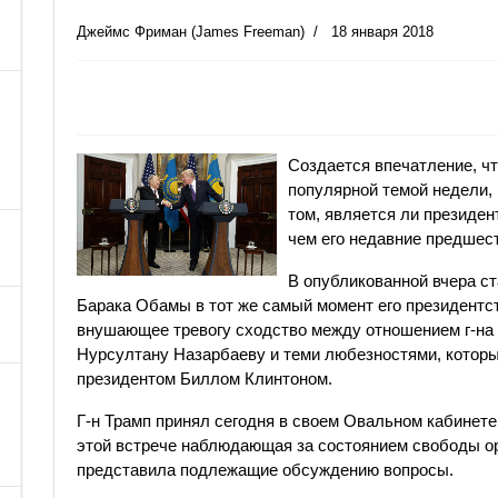
Джеймс Фриман (James Freeman)
18 января 2018
Создается впечатление, ч
популярной темой недели, 
том, является ли президе
чем его недавние предшес
В опубликованной вчера с
Барака Обамы в тот же самый момент его президентст
внушающее тревогу сходство между отношением г-на 
Нурсултану Назарбаеву и теми любезностями, котор
президентом Биллом Клинтоном.
Г-н Трамп принял сегодня в своем Овальном кабинете
этой встрече наблюдающая за состоянием свободы о
представила подлежащие обсуждению вопросы.