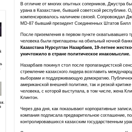
В отличие от многих опытных соперников, Джустра бы
урана в Казахстане, бывшей советской республике. О
компенсировалось наличием связей. Сопровождал Джу
MD-87 бывший президент Соединенных Штатов Билл 
После приземления в первом пункте охватывавшего тр
человека были приглашены на обильный ночной банке
й
Казахстана Нурсултан Назарбаев, 19-летнее жестк
й
уничтожило в стране политическое инакомыслие.
ь
Назарбаев покинул стол после пропагандистской сен
…
стремление казахского лидера возглавить междунар
выборами и поддерживающую демократию. Публичное 
американской внешней политике, так и резкой критике
человека, с которой выступала, в том числе, жена Кл
Клинтон.
ия.
в
Через два дня, как показывают корпоративные записи
компания подписала предварительное соглашение, пол
контролировавшихся казахским государственным ура