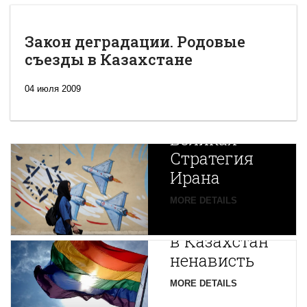
Закон деградации. Родовые
съезды в Казахстане
04 июля 2009
Новая
Великая
Стратегия
Ирана
Путин
MORE DETAILS
экспортирует
В
в Казахстан
Центральной
ненависть
Азии
зарождается
MORE DETAILS
новая