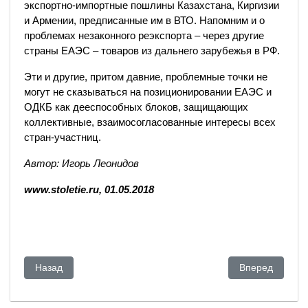
экспортно-импортные пошлины Казахстана, Киргизии
и Армении, предписанные им в ВТО. Напомним и о
проблемах незаконного реэкспорта – через другие
страны ЕАЭС – товаров из дальнего зарубежья в РФ.
Эти и другие, притом давние, проблемные точки не
могут не сказываться на позиционировании ЕАЭС и
ОДКБ как дееспособных блоков, защищающих
коллективные, взаимосогласованные интересы всех
стран-участниц.
Автор: Игорь Леонидов
www.stoletie.ru, 01.05.2018
Предыдущий: Астана ожидает решения бельгийского суда 
Следующий: Чи
Назад
Вперед