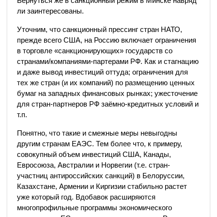
Вернуться же в санкционный режим в Минске навряд
ли заинтересованы.
Уточним, что санкционный прессинг стран НАТО,
прежде всего США, на Россию включает ограничения
в торговле «санкционирующих» государств со
странами/компаниями-партерами РФ. Как и стагнацию
и даже вывод инвестиций оттуда; ограничения для
тех же стран (и их компаний) по размещению ценных
бумаг на западных финансовых рынках; ужесточение
для стран-партнеров РФ заёмно-кредитных условий и
т.п.
Понятно, что такие и смежные меры невыгодны
другим странам ЕАЭС. Тем более что, к примеру,
совокупный объем инвестиций США, Канады,
Евросоюза, Австралии и Норвегии (т.е. стран-
участниц антироссийских санкций) в Белоруссии,
Казахстане, Армении и Киргизии стабильно растет
уже который год. Вдобавок расширяются
многопрофильные программы экономического