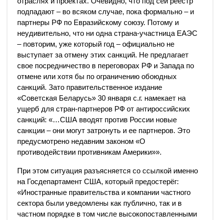
отраслях и проектах. Очевидно, что под сей реестр
подпадают – во всяком случае, пока формально – и
партнеры РФ по Евразийскому союзу. Потому и
неудивительно, что ни одна страна-участница ЕАЭС
– повторим, уже который год – официально не
выступает за отмену этих санкций. Не предлагает
свое посредничество в переговорах РФ и Запада по
отмене или хотя бы по ограничению обоюдных
санкций. Зато правительственное издание
«Советская Беларусь» 30 января с.г. намекает на
ущерб для стран-партнеров РФ от антироссийских
санкций: «…США вводят против России новые
санкции – они могут затронуть и ее партнеров. Это
предусмотрено недавним законом «О
противодействии противникам Америки»».
При этом ситуация разъясняется со ссылкой именно
на Госдепартамент США, который предостерёг:
«Иностранные правительства и компании частного
сектора были уведомлены как публично, так и в
частном порядке в том числе высокопоставленными