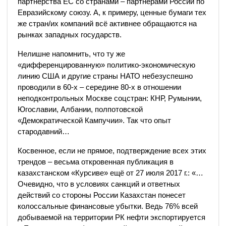
партнерства ЕС со странами – партнерами России по
Евразийскому союзу. А, к примеру, ценные бумаги тех
же стран/их компаний всё активнее обращаются на
рынках западных государств.
Нелишне напомнить, что ту же
«дифференцированную» политико-экономическую
линию США и другие страны НАТО небезуспешно
проводили в 60-х – середине 80-х в отношении
неподконтрольных Москве соцстран: КНР, Румынии,
Югославии, Албании, полпотовской
«Демократической Кампучии». Так что опыт
стародавний…
Косвенное, если не прямое, подтверждение всех этих
трендов – весьма откровенная публикация в
казахстанском «Курсиве» ещё от 27 июля 2017 г.: «…
Очевидно, что в условиях санкций и ответных
действий со стороны России Казахстан понесет
колоссальные финансовые убытки. Ведь 76% всей
добываемой на территории РК нефти экспортируется