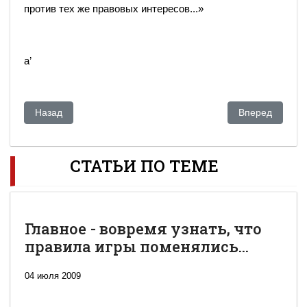
против тех же правовых интересов...»
а’
Предыдущий: Серик Медетбеков: «Призываем подавать ис
Следующий: Ол
Назад
Вперед
СТАТЬИ ПО ТЕМЕ
Главное - вовремя узнать, что
правила игры поменялись...
04 июля 2009