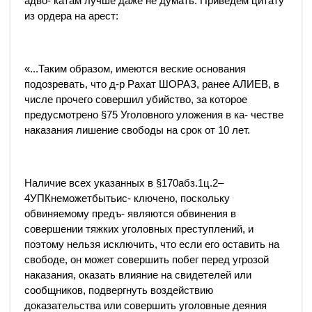
адво- катам лучше даже не думать. Приведем цитату
из ордера на арест:
«...Таким образом, имеются веские основания
подозревать, что д-р Рахат ШОРАЗ, ранее АЛИЕВ, в
числе прочего совершил убийство, за которое
предусмотрено §75 Уголовного уложения в ка- честве
наказания лишение свободы на срок от 10 лет.
Наличие всех указанных в §170абз.1ц.2–
4УПКнеможетбытьис- ключено, поскольку
обвиняемому предъ- являются обвинения в
совершении тяжких уголовных преступлений, и
поэтому нельзя исключить, что если его оставить на
свободе, он может совершить побег перед угрозой
наказания, оказать влияние на свидетелей или
сообщников, подвергнуть воздействию
доказательства или совершить уголовные деяния