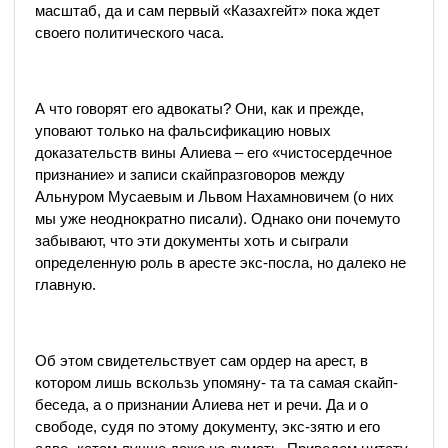
масштаб, да и сам первый «Казахгейт» пока ждет
своего политического часа.
А что говорят его адвокаты? Они, как и прежде,
уповают только на фальсификацию новых
доказательств вины Алиева – его «чистосердечное
признание» и записи скайпразговоров между
Альнуром Мусаевым и Львом Нахамновичем (о них
мы уже неоднократно писали). Однако они почемуто
забывают, что эти документы хоть и сыграли
определенную роль в аресте экс-посла, но далеко не
главную.
Об этом свидетельствует сам ордер на арест, в
котором лишь вскользь упомяну- та та самая скайп-
беседа, а о признании Алиева нет и речи. Да и о
свободе, судя по этому документу, экс-зятю и его