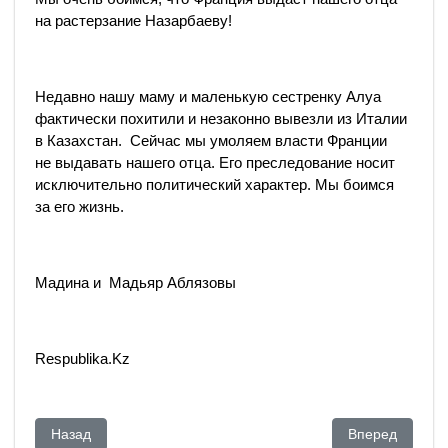
на растерзание Назарбаеву!
Недавно нашу маму и маленькую сестренку Алуа
фактически похитили и незаконно вывезли из Италии
в Казахстан. Сейчас мы умоляем власти Франции
не выдавать нашего отца. Его преследование носит
исключительно политический характер. Мы боимся
за его жизнь.
Мадина и Мадьяр Аблязовы
Respublika.Kz
Предыдущий: Мухтар Аблязов пока остается под стражей в
Следующий: СМ
Назад
Вперед