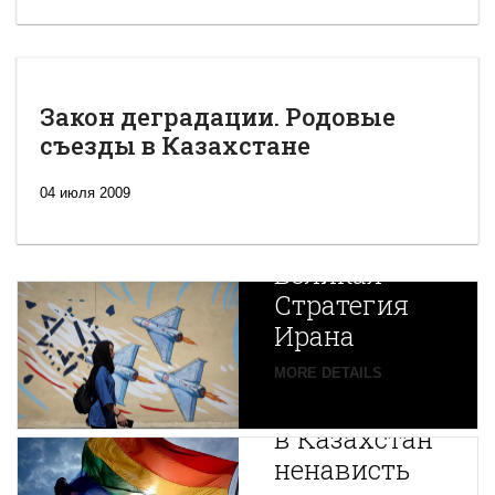
Закон деградации. Родовые
съезды в Казахстане
04 июля 2009
Новая
Великая
Стратегия
Ирана
Путин
MORE DETAILS
экспортирует
В
в Казахстан
Центральной
ненависть
Азии