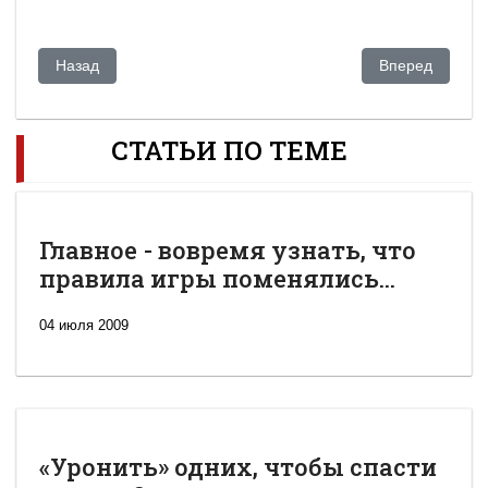
Предыдущий: Счет на миллиарды. Саммит НАТО в Чикаго с
Следующий: СШ
Назад
Вперед
СТАТЬИ ПО ТЕМЕ
Главное - вовремя узнать, что
правила игры поменялись...
04 июля 2009
«Уронить» одних, чтобы спасти