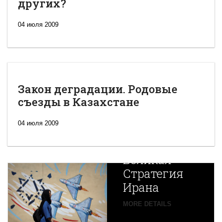
других?
04 июля 2009
Закон деградации. Родовые
съезды в Казахстане
04 июля 2009
Новая
Великая
Стратегия
Ирана
Путин
MORE DETAILS
экспортирует