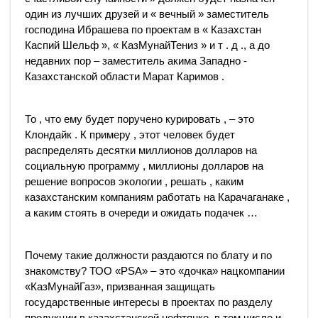
один из лучших друзей и « вечный » заместитель
господина Ибрашева по проектам в « Казахстан
Каспий Шельф », « КазМунайТениз » и т . д ., а до
недавних пор – заместитель акима Западно -
Казахстанской области Марат Каримов .
То , что ему будет поручено курировать , – это
Клондайк . К примеру , этот человек будет
распределять десятки миллионов долларов на
социальную программу , миллионы долларов на
решение вопросов экологии , решать , каким
казахстанским компаниям работать на Карачаганаке ,
а каким стоять в очереди и ожидать подачек …
Почему такие должности раздаются по блату и по
знакомству? ТОО «PSA» – это «дочка» нацкомпании
«КазМунайГаз», призванная защищать
государственные интересы в проектах по разделу
продукции в казахстанской нефтянке, в том числе и