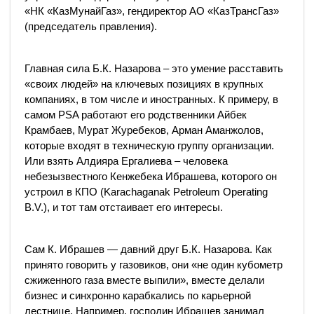
«НК «КазМунайГаз», гендиректор АО «КазТрансГаз»
(председатель правления).
Главная сила Б.К. Назарова – это умение расставить
«своих людей» на ключевых позициях в крупных
компаниях, в том числе и иностранных. К примеру, в
самом PSA работают его родственники Айбек
Крамбаев, Мурат Журебеков, Арман Аманжолов,
которые входят в техническую группу организации.
Или взять Алдияра Ергалиева – человека
небезызвестного Кенжебека Ибрашева, которого он
устроил в КПО (Karachaganak Petroleum Operating
B.V.), и тот там отстаивает его интересы.
Сам К. Ибрашев — давний друг Б.К. Назарова. Как
принято говорить у газовиков, они «не один кубометр
сжиженного газа вместе выпили», вместе делали
бизнес и синхронно карабкались по карьерной
лестнице. Например, господин Ибрашев занимал