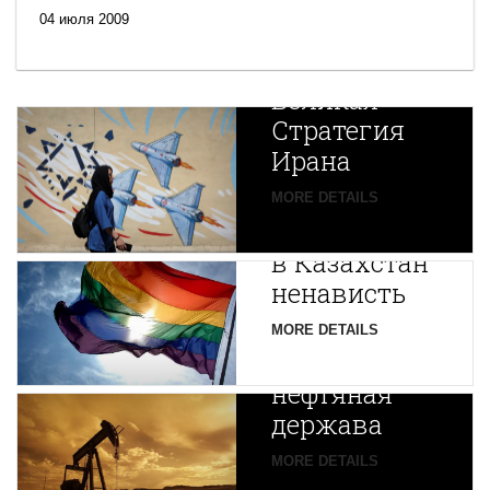
04 июля 2009
Новая
Великая
Стратегия
Ирана
Путин
MORE DETAILS
экспортирует
В
в Казахстан
Центральной
ненависть
Азии
зарождается
MORE DETAILS
новая
нефтяная
держава
MORE DETAILS