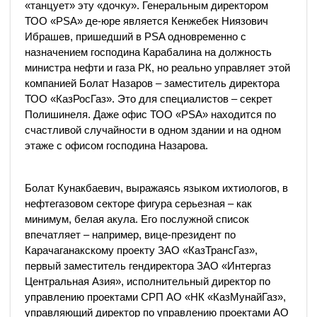
«танцует» эту «дочку». Генеральным директором
ТОО «PSA» де-юре является Кенжебек Ниязович
Ибрашев, пришедший в PSA одновременно с
назначением господина Карабалина на должность
министра нефти и газа РК, но реально управляет этой
компанией Болат Назаров – заместитель директора
ТОО «КазРосГаз». Это для специалистов – секрет
Полишинеля. Даже офис ТОО «PSA» находится по
счастливой случайности в одном здании и на одном
этаже с офисом господина Назарова.
Болат Кунакбаевич, выражаясь языком ихтиологов, в
нефтегазовом секторе фигура серьезная – как
минимум, белая акула. Его послужной список
впечатляет – например, вице-президент по
Карачаганакскому проекту ЗАО «КазТрансГаз»,
первый заместитель гендиректора ЗАО «Интергаз
Центральная Азия», исполнительный директор по
управлению проектами СРП АО «НК «КазМунайГаз»,
управляющий директор по управлению проектами АО