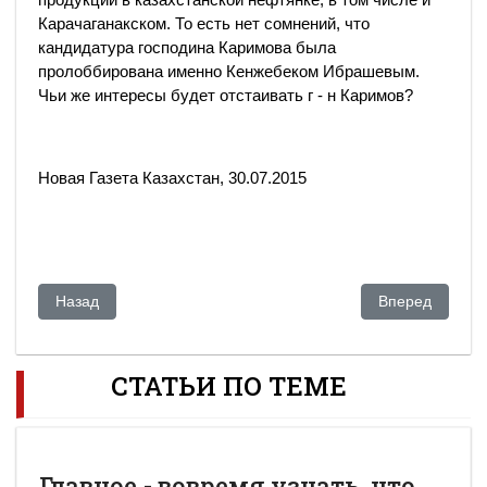
Карачаганакском. То есть нет сомнений, что
кандидатура господина Каримова была
пролоббирована именно Кенжебеком Ибрашевым.
Чьи же интересы будет отстаивать г - н Каримов?
Новая Газета Казахстан, 30.07.2015
Предыдущий: Казахстан направит в Литву запрос о выдаче
Следующий: В 
Назад
Вперед
СТАТЬИ ПО ТЕМЕ
Главное - вовремя узнать, что