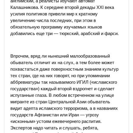
английский, а реалисты изучают автомат
Калашникова. К середине второй декады XXI века
усилия политиков привели мир к кратному
увеличению числа последних, при этом в
обязательную программу изучаемых языков
добавились еще три — тюркский, арабский и фарси.
Впрочем, вряд ли нынешний малообразованный
обыватель отличит их на слух, а тем более может
похвастаться даже поверхностным знанием культур
тех стран, где на них говорят, но при упоминании
аббревиатуры так называемого ИГИЛ («исламского
государства») каждый второй вздрогнет и сделает
испуганные глаза. В любом встреченном на улице
мигранте из стран Центральной Азии обыватель
видит адепта исламского терроризма, а в названиях
государств Афганистан или Иран — угрозу
«исконным» устоям ежевечернего распития.
Экспертов надо читать и слушать, ребята,