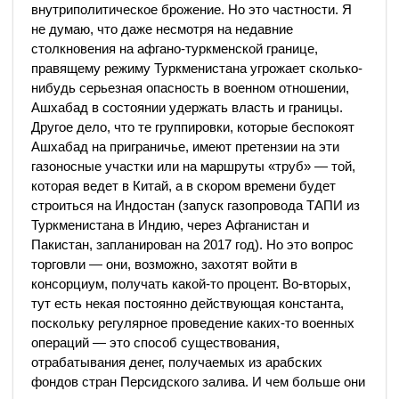
внутриполитическое брожение. Но это частности. Я
не думаю, что даже несмотря на недавние
столкновения на афгано-туркменской границе,
правящему режиму Туркменистана угрожает сколько-
нибудь серьезная опасность в военном отношении,
Ашхабад в состоянии удержать власть и границы.
Другое дело, что те группировки, которые беспокоят
Ашхабад на приграничье, имеют претензии на эти
газоносные участки или на маршруты «труб» — той,
которая ведет в Китай, а в скором времени будет
строиться на Индостан (запуск газопровода ТАПИ из
Туркменистана в Индию, через Афганистан и
Пакистан, запланирован на 2017 год). Но это вопрос
торговли — они, возможно, захотят войти в
консорциум, получать какой-то процент. Во-вторых,
тут есть некая постоянно действующая константа,
поскольку регулярное проведение каких-то военных
операций — это способ существования,
отрабатывания денег, получаемых из арабских
фондов стран Персидского залива. И чем больше они