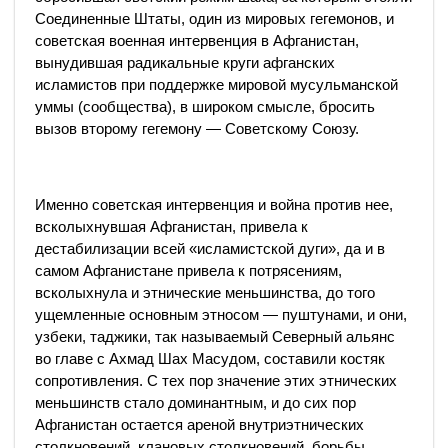
Соединенные Штаты, один из мировых гегемонов, и
советская военная интервенция в Афганистан,
вынудившая радикальные круги афганских
исламистов при поддержке мировой мусульманской
уммы (сообщества), в широком смысле, бросить
вызов второму гегемону — Советскому Союзу.
Именно советская интервенция и война против нее,
всколыхнувшая Афганистан, привела к
дестабилизации всей «исламистской дуги», да и в
самом Афганистане привела к потрясениям,
всколыхнула и этнические меньшинства, до того
ущемленные основным этносом — пуштунами, и они,
узбеки, таджики, так называемый Северный альянс
во главе с Ахмад Шах Масудом, составили костяк
сопротивления. С тех пор значение этих этнических
меньшинств стало доминантным, и до сих пор
Афганистан остается ареной внутриэтнических
столкновений, клановых столкновений, борьбы