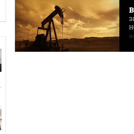
з
н
MO
ь