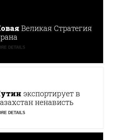
овая
Великая Стратегия
рана
RE DETAILS
Путин
экспортирует в
азахстан ненависть
RE DETAILS