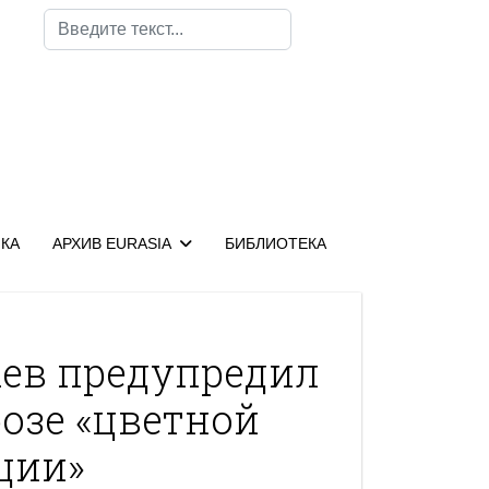
Поиск
КА
АРХИВ EURASIA
БИБЛИОТЕКА
аев предупредил
розе «цветной
ции»