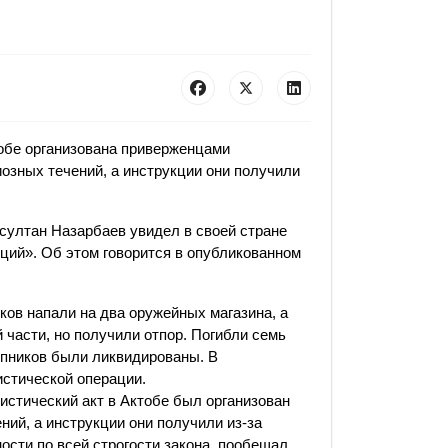
тобе организована приверженцами
озных течений, а инструкции они получили
султан Назарбаев увидел в своей стране
ций». Об этом говорится в опубликованном
ков напали на два оружейных магазина, а
 части, но получили отпор. Погибли семь
упников были ликвидированы. В
стической операции.
истический акт в Актобе был организован
ий, а инструкции они получили из-за
ости по всей строгости закона, пообещал