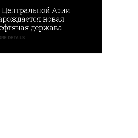
В
Центральной Азии
арождается новая
ефтяная держава
RE DETAILS