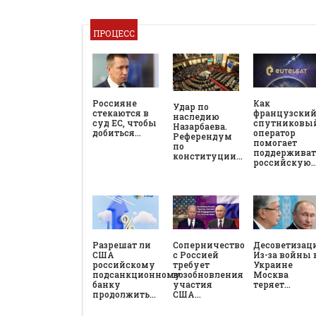
ПРОЦЕСС
Россияне
Как
Удар по
стекаются в
французски
наследию
суд ЕС, чтобы
спутниковы
Назарбаева.
добиться…
оператор
Референдум
помогает
по
поддерживат
конституции…
российскую
Разрешат ли
Соперничество
Десоветизац
США
с Россией
Из-за войны 
российскому
требует
Украине
подсанкционному
возобновления
Москва
банку
участия
теряет…
продолжить…
США…