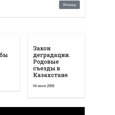
рористов к смертной казни
Следующий: Заговор и беспоря
Вперед
Закон
обы
деградации.
Родовые
съезды в
Казахстане
04 июля 2009