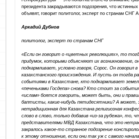
президента закрадываются подозрения, что истинных 
объявят, говорит политолог, эксперт по странам СНГ 
Аркадий Дубнов
политолог, эксперт по странам СНГ
«Если он говорит о «цветных революциях», то тогд
придумок, которыми объясняют их возникновение, он
подкармливает, условно говоря, Сорос. Он говорил в
казахстанского происхождения. И пусть он тогда р
событиями в Казахстане, кто подкармливает земел
«печеньками Госдепа» снова? Кто стоит за события
«ислам» боятся говорить, может быть, они и прав
баптисты, какие-нибудь пятидесятники? А может, 
нетрадиционная для Казахстана религиозная конфес
слово в слово, только добавив «из-за рубежа», то, ч
представителями МВД Казахстана, что это нетрад
закралось какое-то странное подозрение конспироло
к этому отношение, если они так уж с самого начала