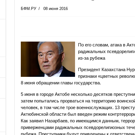
БФМ.РУ
08 июня 2016
По его словам, атака в Ак
радикальных псевдорелиги
из-за рубежа
Президент Казахстана Нур
признаки «цветных револю
8 июня обращении главы государства.
5 июня в городе Актобе несколько десятков преступни
затем попытались прорваться на территорию воинской
человек, в том числе трое военнослужащих. 13 прест
Актюбинской области был введен режим контртеррори
Как заявил Назарбаев, по имеющимся данным, террор
приверженцами радикальных псевдорелигиозных течен
рубежа. Преступники будут привлечены к ответственн