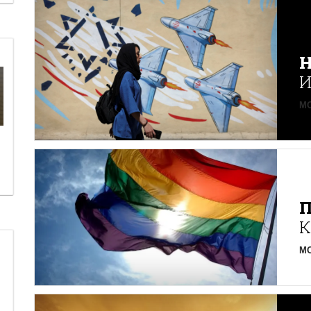
Н
И
MO
К
MO