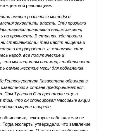
озе «цветной революции»:
люции имеют различные методы и
мления захватить власть. Эти признаки
дарственной политики и наших законов,
 на прочность. В странах, где прошли
, ни стабильности, там царят нищета и
истов и террористов, а экономика этих
есь народ, все политические и
, что мы защитим наш мир, стабильность
ать самые жесткие меры для подавления
е Генпрокуратура Казахстана обвинила в
 известного в стране предпринимателя,
. Сам Тулешов был арестован еще в
 в том, что он спонсировал массовые акции
одили в марте и апреле.
у обвинениях, некоторые наблюдатели не
. Тогда эксперты утверждали, что заявление
ждан от трагедии. Однако после обращения