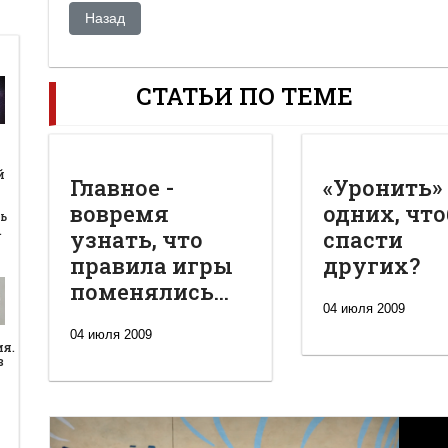
Предыдущий: Назарбаев призывает приговаривать тер
Назад
СТАТЬИ ПО ТЕМЕ
й
й
Главное -
«Уронить»
вовремя
одних, чт
ь
…
узнать, что
спасти
правила игры
других?
поменялись...
04 июля 2009
04 июля 2009
ия.
в