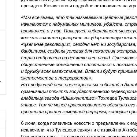
президент Казахстана и подробно остановился на угр
«Мы все знаем, что так называемые цветные рево
начинаются с надуманных митингов, убийств, стре
проявились и у нас. Пользуясь либеральностью госу
кое-кто захотел проверить государственную власть
«цветные революции», сегодня нет ни государства
бандитизм, созданы условия для появления экстрем
стран отброшена на десятки лет назад. Призываю в
общественные объединения сплотиться и показать
и дружбу всех казахстанцев. Власти будут приним
экстремистов и террористов».
,
На следующий день после кровавых событий в Актоб
организации попытки государственного переворота
владельца завода «Шымкентпиво» Тохтара Тулешова
январе. Тем не менее правоохранители обвинили его
протеста против земельной реформы, которые прох
6 июня, когда появились новости о предъявленных ем
исключили, что Тулешова свяжут и с атакой на Актобе
Генпрокуратуры — это попытка отвлечь внимание гра