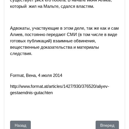
который жил на Мальте, сдался властям.
Адвокаты, участвующие в этом деле, так же как и сам
Алиев, постоянно передают СМИ (в том числе в виде
готовых публикаций) взаимные обвинения,
вещественные доказательства и материалы
следствия.
Format, Вена, 4 июля 2014
http://www.format.at/articles/1427/930/376520/aliyev-
gestaendnis-gutachten
Предыдущий: Рахат Алиев жалуется на плохие условия сод
Следующий: «С
Назад
Вперед