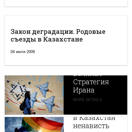
Закон деградации. Родовые
съезды в Казахстане
04 июля 2009
Новая
Великая
Стратегия
Ирана
Путин
MORE DETAILS
экспортирует
В
в Казахстан
Центральной
ненависть
Азии