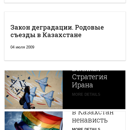
Закон деградации. Родовые
съезды в Казахстане
04 июля 2009
Новая
Великая
Стратегия
Ирана
Путин
MORE DETAILS
экспортирует
В
в Казахстан
Центральной
ненависть
Азии
MORE DETAILS