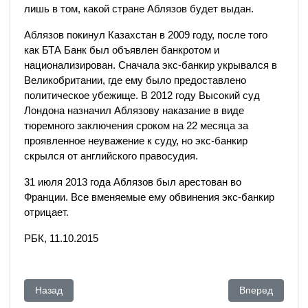
лишь в том, какой стране Аблязов будет выдан.
Аблязов покинул Казахстан в 2009 году, после того
как БТА Банк был объявлен банкротом и
национализирован. Сначала экс-банкир укрывался в
Великобритании, где ему было предоставлено
политическое убежище. В 2012 году Высокий суд
Лондона назначил Аблязову наказание в виде
тюремного заключения сроком на 22 месяца за
проявленное неуважение к суду, но экс-банкир
скрылся от английского правосудия.
31 июля 2013 года Аблязов был арестован во
Франции. Все вменяемые ему обвинения экс-банкир
отрицает.
РБК, 11.10.2015
Предыдущий: Айдос САРЫМ: ЗАКРУЧИВАНИЕ «ГАЕК» 
Следующий: Аз
Назад
Вперед