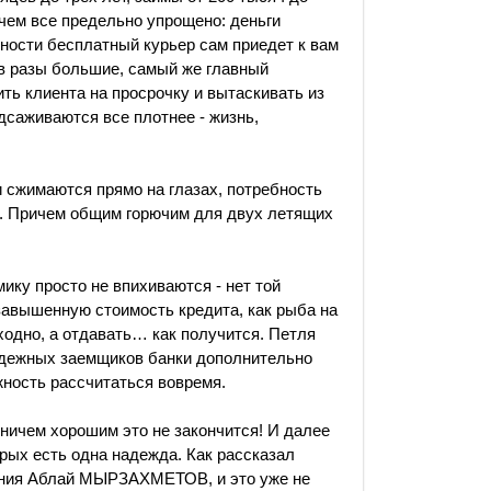
ичем все предельно упрощено: деньги
чности бесплатный курьер сам приедет к вам
 в разы большие, самый же главный
ить клиента на просрочку и вытаскивать из
одсаживаются все плотнее - жизнь,
 сжимаются прямо на глазах, потребность
я. Причем общим горючим для двух летящих
ику просто не впихиваются - нет той
 завышенную стоимость кредита, как рыба на
одно, а отдавать… как получится. Петля
надежных заемщиков банки дополнительно
жность рассчитаться вовремя.
 ничем хорошим это не закончится! И далее
рых есть одна надежда. Как рассказал
ения Аблай МЫРЗАХМЕТОВ, и это уже не