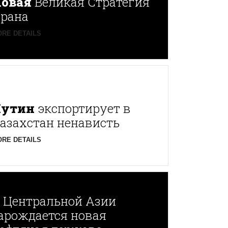
овая
Великая Стратегия
рана
RE DETAILS
Путин
экспортирует в
азахстан ненависть
RE DETAILS
В
Центральной Азии
арождается новая