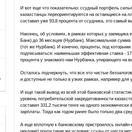
И вот еще что показательно: ссудный портфель сильн
казахстанцы переориентируются на остающиеся на пл
составил уже 93,8 процента от ссудника, это самый в
Наконец, об условиях, в рамках которых у заемщика е
Банк) до 36 месяцев (Нурбанк). Максимальная сумма 
(тот же Нурбанк). И конечно, проценты, под которыми
подписываться: наименьшая эффективная ставка - 17,2
процента у знакомого нам Нурбанка, упирающего на 
Осталось подчеркнуть, что все это чистые беззалог
,
и доступные не только в узких рамках, например для 
И еще такой вывод из всей этой банковской статисти
уровень потребительской закредитованности казахстан
составил 331,2 тысячи тенге на одного экономически 
зарплаты. Тогда как годом ранее было только два ср
А еще вплотную к банковскому пристроилось онлайн-
рекламе) почти такие же условия: ссуды от шести мес