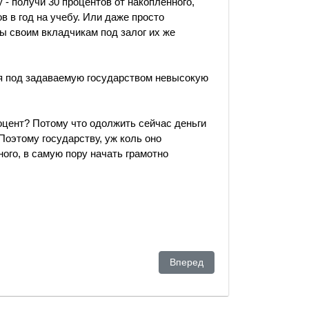
 - получи 30 процентов от накопленного,
в в год на учебу. Или даже просто
ы своим вкладчикам под залог их же
ся под задаваемую государством невысокую
цент? Потому что одолжить сейчас деньги
Поэтому государству, уж коль оно
ого, в самую пору начать грамотно
власти или ее нукеры?
Следующий: Чем встревожены
Вперед