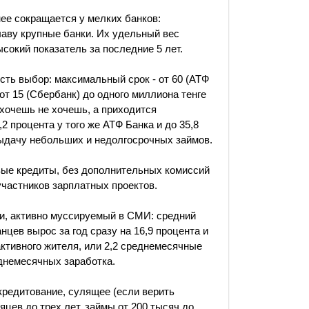
ее сокращается у мелких банков:
аву крупные банки. Их удельный вес
ысокий показатель за последние 5 лет.
сть выбор: максимальный срок - от 60 (АТФ
от 15 (Сбербанк) до одного миллиона тенге
 хочешь не хочешь, а приходится
 процента у того же АТФ Банка и до 35,8
выдачу небольших и недолгосрочных займов.
овые кредиты, без дополнительных комиссий
участников зарплатных проектов.
ки, активно муссируемый в СМИ: средний
цев вырос за год сразу на 16,9 процента и
активного жителя, или 2,2 среднемесячные
еднемесячных заработка.
кредитование, сулящее (если верить
яцев до трех лет, займы от 200 тысяч до