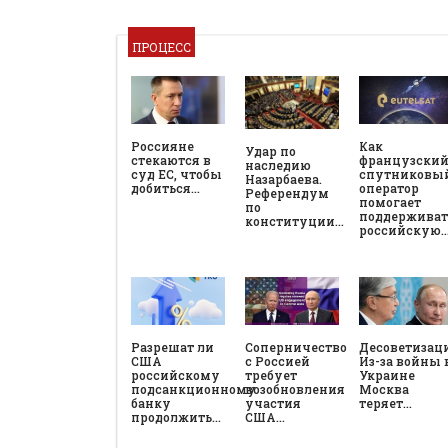
ПРОЦЕСС
Россияне
Как
Удар по
стекаются в
французски
наследию
суд ЕС, чтобы
спутниковы
Назарбаева.
добиться…
оператор
Референдум
помогает
по
поддерживат
конституции…
российскую
Разрешат ли
Соперничество
Десоветизац
США
с Россией
Из-за войны 
российскому
требует
Украине
подсанкционному
возобновления
Москва
банку
участия
теряет…
продолжить…
США…