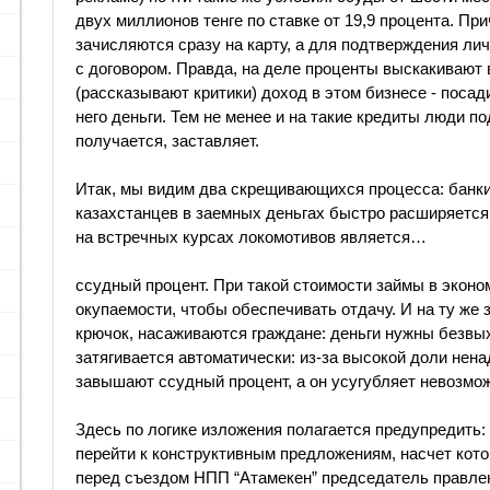
двух миллионов тенге по ставке от 19,9 процента. Пр
зачисляются сразу на карту, а для подтверждения ли
с договором. Правда, на деле проценты выскакивают
(рассказывают критики) доход в этом бизнесе - посад
него деньги. Тем не менее и на такие кредиты люди п
получается, заставляет.
Итак, мы видим два скрещивающихся процесса: банки
казахстанцев в заемных деньгах быстро расширяетс
на встречных курсах локомотивов является…
ссудный процент. При такой стоимости займы в эконом
окупаемости, чтобы обеспечивать отдачу. И на ту же
крючок, насаживаются граждане: деньги нужны безвых
затягивается автоматически: из-за высокой доли не
завышают ссудный процент, а он усугубляет невозмо
Здесь по логике изложения полагается предупредить:
перейти к конструктивным предложениям, насчет кото
перед съездом НПП “Атамекен” председатель правл