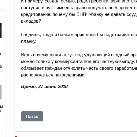
К примеру, создал семью, родил ребенка, взял ипотеку
поступил в вуз - имеешь право получать по 5 проценто
кредитование: почему бы ЕНПФ-банку не давать ссуд
вкладов?
Глядишь, тогда и банкам пришлось бы подстраивать
планку.
й
й
Ведь почему люди лезут под удушающий ссудный про
можно только у коммерсанта под его частную выгоду. 
ь
обязывает граждан отчислять часть своего заработанн
…
распоряжаться накоплениями.
Время, 27 июня 2018
ия.
в
Предыдущий: Казахские национал-патриоты – пугало 
Назад