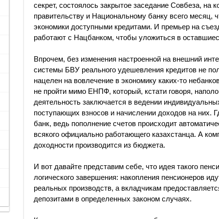
секрет, состоялось закрытое заседание Совбеза, на к
правительству и Национальному банку всего месяц, 
экономики доступными кредитами. И премьер на съезд
работают с Нацбанком, чтобы уложиться в оставшиес
Впрочем, без изменения настроенной на внешний инт
системы БВУ реального удешевления кредитов не полу
нацелен на вовлечение в экономику каких-то небанков
не пройти мимо ЕНПФ, который, кстати говоря, наполо
деятельность заключается в ведении индивидуальных
поступающих взносов и начислении доходов на них. Г
банк, ведь пополнение счетов происходит автоматиче
всякого официально работающего казахстанца. А ко
доходности производится из бюджета.
И вот давайте представим себе, что идея такого пенс
логического завершения: накопления пенсионеров иду
реальных производств, а вкладчикам предоставляетс
депозитами в определенных законом случаях.