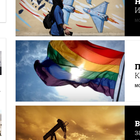
Н
И
MO
К
MO
ь
з