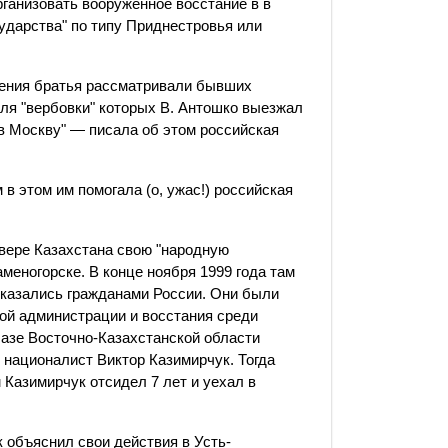
ганизовать вооруженное восстание в в
ударства" по типу Приднестровья или
ления братья рассматривали бывших
ля "вербовки" которых В. Антошко выезжал
 в Москву" — писала об этом российская
в этом им помогала (о, ужас!) российская
евере Казахстана свою "народную
аменогорске. В конце ноября 1999 года там
 оказались гражданами России. Они были
ной администрации и восстания среди
базе Восточно-Казахстанской области
у националист Виктор Казимирчук. Тогда
Казимирчук отсидел 7 лет и уехал в
к объяснил свои действия в Усть-