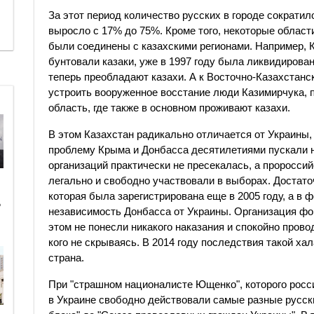
За этот период количество русских в городе сократил
выросло с 17% до 75%. Кроме того, некоторые облас
были соединены с казахскими регионами. Например, Ко
бунтовали казаки, уже в 1997 году была ликвидирован
теперь преобладают казахи. А к Восточно-Казахстанск
устроить вооруженное восстание люди Казимирчука,
область, где также в основном проживают казахи.
В этом Казахстан радикально отличается от Украины, 
проблему Крыма и Донбасса десятилетиями пускали н
организаций практически не пресекалась, а проросси
легально и свободно участвовали в выборах. Достато
которая была зарегистрирована еще в 2005 году, а в 
ь
независимость Донбасса от Украины. Организация фо
этом не понесли никакого наказания и спокойно прово
кого не скрываясь. В 2014 году последствия такой х
страна.
При "страшном националисте Ющенко", которого росс
в Украине свободно действовали самые разные русски