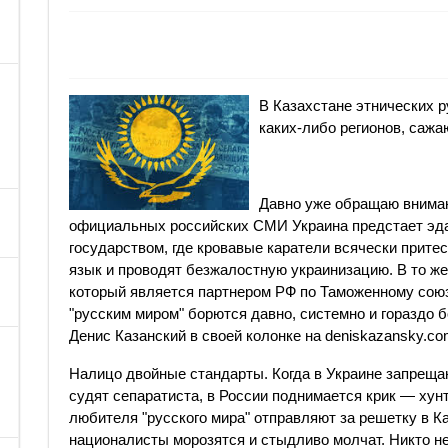
В Казахстане этнических 
каких-либо регионов, сажа
Давно уже обращаю вниман
официальных российских СМИ Украина предстает эд
государством, где кровавые каратели всячески прите
язык и проводят безжалостную украинизацию. В то же
который является партнером РФ по Таможенному союзу
"русским миром" борются давно, системно и гораздо 
Денис Казанский в своей колонке на deniskazansky.co
Налицо двойные стандарты. Когда в Украине запреща
судят сепаратиста, в России поднимается крик — хунт
любителя "русского мира" отправляют за решетку в 
националисты морозятся и стыдливо молчат. Никто не