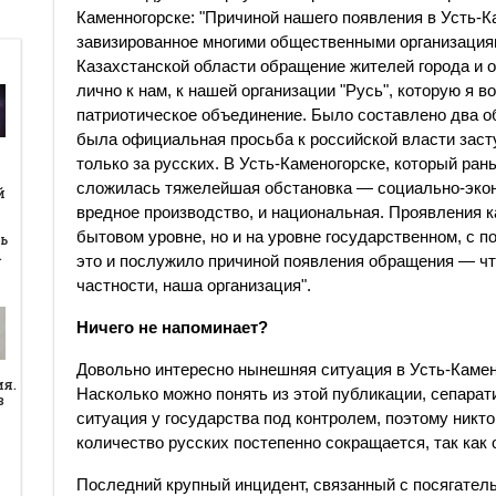
Каменногорске: "Причиной нашего появления в Усть-
завизированное многими общественными организациям
Казахстанской области обращение жителей города и 
лично к нам, к нашей организации "Русь", которую я 
патриотическое объединение. Было составлено два о
была официальная просьба к российской власти заст
только за русских. В Усть-Каменогорске, который ра
й
сложилась тяжелейшая обстановка — социально-экон
й
вредное производство, и национальная. Проявления к
бытовом уровне, но и на уровне государственном, с п
ь
…
это и послужило причиной появления обращения — чт
частности, наша организация".
Ничего не напоминает?
Довольно интересно нынешняя ситуация в Усть-Каменн
ия.
Насколько можно понять из этой публикации, сепарат
в
ситуация у государства под контролем, поэтому никт
количество русских постепенно сокращается, так как 
Последний крупный инцидент, связанный с посягатель