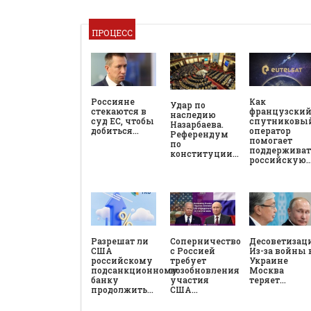
ПРОЦЕСС
Россияне
Как
Удар по
стекаются в
французски
наследию
суд ЕС, чтобы
спутниковы
Назарбаева.
добиться…
оператор
Референдум
помогает
по
поддерживат
конституции…
российскую
Разрешат ли
Соперничество
Десоветизац
США
с Россией
Из-за войны 
российскому
требует
Украине
подсанкционному
возобновления
Москва
банку
участия
теряет…
продолжить…
США…