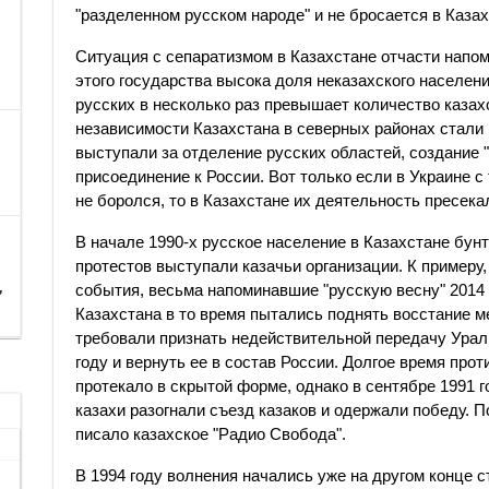
"разделенном русском народе" и не бросается в Казах
Ситуация с сепаратизмом в Казахстане отчасти напо
этого государства высока доля неказахского населен
русских в несколько раз превышает количество казах
независимости Казахстана в северных районах стали
выступали за отделение русских областей, создание
присоединение к России. Вот только если в Украине с
не боролся, то в Казахстане их деятельность пресека
В начале 1990-х русское население в Казахстане бунт
протестов выступали казачьи организации. К примеру,
,
события, весьма напоминавшие "русскую весну" 2014 
Казахстана в то время пытались поднять восстание м
требовали признать недействительной передачу Ураль
году и вернуть ее в состав России. Долгое время про
протекало в скрытой форме, однако в сентябре 1991 
казахи разогнали съезд казаков и одержали победу. 
писало казахское "Радио Свобода".
В 1994 году волнения начались уже на другом конце 