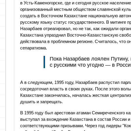
в Усть-Каменогорске, где и сегодня русское населени
организованный местным обществом славянской куль
создать в Восточном Казахстане национальную автон
русскому языку статус государственного. В митинге п
Назарбаев отреагировал, но не так, как ожидали орга
Казахстана упразднил Восточно-Казахстанскую свобо
действовала в проблемном регионе. Считалось, что о
сепаратизма.
Пока Назарбаев лоялен Путину, 
с русскими что угодно — в Росси
А в следующем, 1995 году, Назарбаев распустил парл
сосредоточил власть в своих руках. После этого вол
Казахстане закончилась, началась жесткая централиз
душить и запрещать.
В 1995 году был арестован атаман Семиреченского ка
выступал за вхождение Казахстана в состав России и
соответствующими призывами. Через год лидеры "Кок