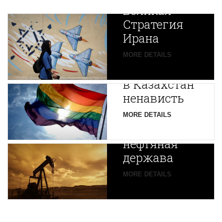
Великая
Стратегия
Ирана
Путин
MORE DETAILS
экспортирует
В
в Казахстан
Центральной
ненависть
Азии
зарождается
MORE DETAILS
новая
нефтяная
держава
MORE DETAILS