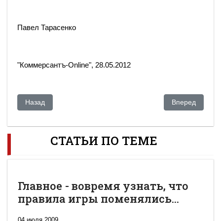
Павел Тарасенко
"Коммерсантъ-Online", 28.05.2012
Предыдущий: Пытавшийся угнать самолет в Европе Толмачев
Следующий: Са
Назад
Вперед
СТАТЬИ ПО ТЕМЕ
Главное - вовремя узнать, что
правила игры поменялись...
04 июля 2009