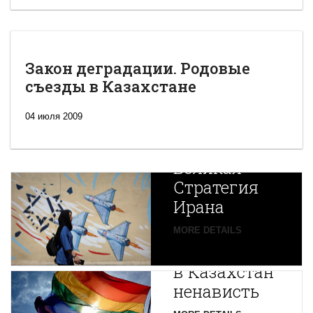
Закон деградации. Родовые
съезды в Казахстане
04 июля 2009
Новая
Великая
Стратегия
Ирана
Путин
MORE DETAILS
экспортирует
В
в Казахстан
Центральной
ненависть
Азии