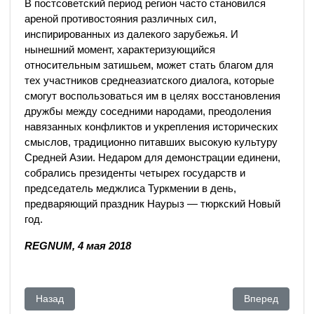
В постсоветский период регион часто становился
ареной противостояния различных сил,
инспирированных из далекого зарубежья. И
нынешний момент, характеризующийся
относительным затишьем, может стать благом для
тех участников среднеазиатского диалога, которые
смогут воспользоваться им в целях восстановления
дружбы между соседними народами, преодоления
навязанных конфликтов и укрепления исторических
смыслов, традиционно питавших высокую культуру
Средней Азии. Недаром для демонстрации единени,
собрались президенты четырех государств и
председатель меджлиса Туркмении в день,
предваряющий праздник Наурыз — тюркский Новый
год.
REGNUM, 4 мая 2018
Предыдущий: Информационная атака на Казахстан. Новая
Следующий: На
Назад
Вперед