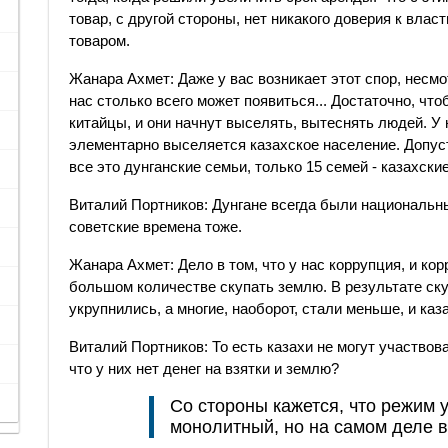
товар, с другой стороны, нет никакого доверия к вла
товаром.
Жанара Ахмет: Даже у вас возникает этот спор, несмот
нас столько всего может появиться... Достаточно, чт
китайцы, и они начнут выселять, вытеснять людей. У н
элементарно выселяется казахское население. Допуст
все это дунганские семьи, только 15 семей - казахск
Виталий Портников: Дунгане всегда были национальн
советские времена тоже.
Жанара Ахмет: Дело в том, что у нас коррупция, и к
большом количестве скупать землю. В результате ску
укрупнились, а многие, наоборот, стали меньше, и каз
Виталий Портников: То есть казахи не могут участвов
что у них нет денег на взятки и землю?
Со стороны кажется, что режим 
монолитный, но на самом деле 