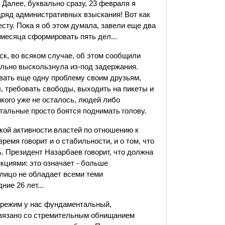
 Далее, буквально сразу, 23 февраля я
одряд административных взыскания! Вот как
ресту. Пока я об этом думала, завели еще два
 месяца сформировать пять дел...
ск, во всяком случае, об этом сообщили
ально выскользнула из-под задержания.
вать еще одну проблему своим друзьям,
ы, требовать свободы, выходить на пикеты и
икого уже не осталось, людей либо
стальные просто боятся поднимать голову.
акой активности властей по отношению к
емя говорит и о стабильности, и о том, что
. Президент Назарбаев говорит, что должна
кциями: это означает - больше
 лицо не обладает всеми теми
ие 26 лет...
о режим у нас фундаментальный,
связано со стремительным обнищанием