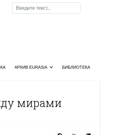
Поиск
КА
АРХИВ EURASIA
БИБЛИОТЕКА
жду мирами