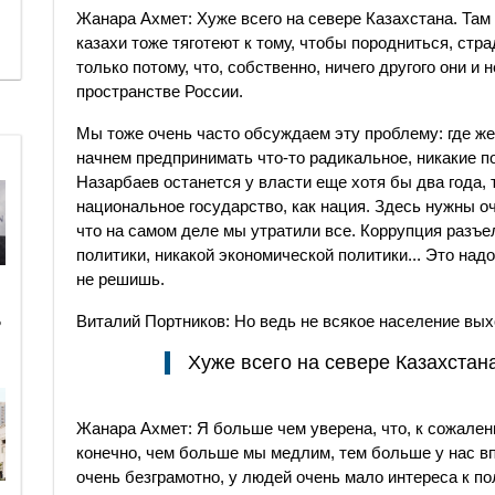
Жанара Ахмет: Хуже всего на севере Казахстана. Там 
казахи тоже тяготеют к тому, чтобы породниться, ст
только потому, что, собственно, ничего другого они 
пространстве России.
Мы тоже очень часто обсуждаем эту проблему: где же
начнем предпринимать что-то радикальное, никакие п
Назарбаев останется у власти еще хотя бы два года,
национальное государство, как нация. Здесь нужны 
что на самом деле мы утратили все. Коррупция разъе
политики, никакой экономической политики... Это над
не решишь.
ь
Виталий Портников: Но ведь не всякое население вых
Хуже всего на севере Казахстан
​Жанара Ахмет: Я больше чем уверена, что, к сожален
конечно, чем больше мы медлим, тем больше у нас в
очень безграмотно, у людей очень мало интереса к п