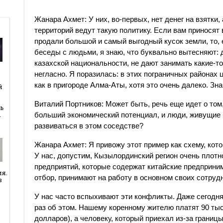
​Жанара Ахмет: У них, во-первых, нет денег на взятки
территорий ведут такую политику. Если вам приносят 
продали большой и самый выгодный кусок земли, то, 
беседы с людьми, я знаю, что буквально вытесняют: 
казахской национальности, не дают занимать какие-т
негласно. Я поразилась: в этих пограничных районах 
й
как в пригороде Алма-Аты, хотя это очень далеко. Зна
й
Виталий Портников: Может быть, речь еще идет о том,
ь
…
больший экономический потенциал, и люди, живущие 
развиваться в этом соседстве?
Жанара Ахмет: Я привожу этот пример как схему, кото
У нас, допустим, Кызылординский регион очень плотн
предприятий, которые содержат китайские предприним
ия.
отбор, принимают на работу в основном своих сотруд
в
У нас часто вспыхивают эти конфликты. Даже сегодн
раз об этом. Нашему коренному жителю платят 90 тыс
долларов), а человеку, который приехал из-за границы