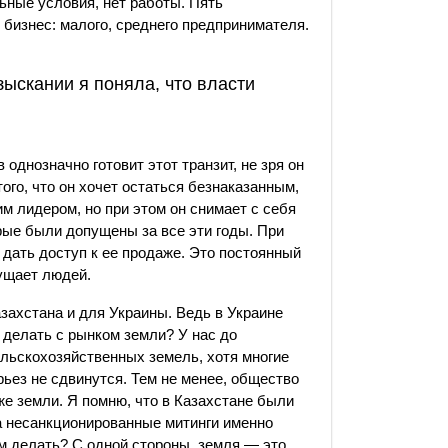
льные условия, нет работы. Пять
 бизнес: малого, среднего предпринимателя.
ыскании я поняла, что власти
 однозначно готовит этот транзит, не зря он
ого, что он хочет остаться безнаказанным,
м лидером, но при этом он снимает с себя
рые были допущены за все эти годы. При
 дать доступ к ее продаже. Это постоянный
мущает людей.
захстана и для Украины. Ведь в Украине
 делать с рынком земли? У нас до
ельскохозяйственных земель, хотя многие
ерьез не сдвинутся. Тем не менее, общество
же земли. Я помню, что в Казахстане были
а несанкционированные митинги именно
им делать? С одной стороны, земля — это