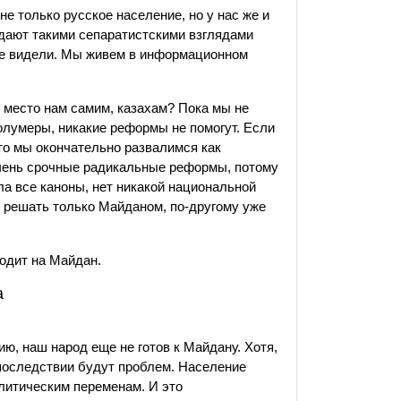
не только русское население, но у нас же и
радают такими сепаратистскими взглядами
и не видели. Мы живем в информационном
 место нам самим, казахам? Пока мы не
олумеры, никакие реформы не помогут. Если
 то мы окончательно развалимся как
очень срочные радикальные реформы, потому
ла все каноны, нет никакой национальной
о решать только Майданом, по-другому уже
одит на Майдан.
а
ию, наш народ еще не готов к Майдану. Хотя,
последствии будут проблем. Население
олитическим переменам. И это