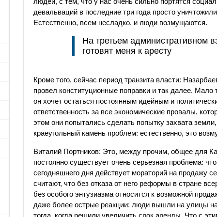
людей, с тем, что у нас очень сильно портятся социа
девальваций в последние три года просто уничтожили
Естественно, всем несладко, и люди возмущаются.
На третьем административном вз
готовят меня к аресту
Кроме того, сейчас период транзита власти: Назарбаев
провел конституционные поправки и так далее. Мало т
он хочет остаться постоянным идейным и политически
ответственность за все экономические провалы, кото
этом они попытались сделать попытку захвата земли,
краеугольный камень проблем: естественно, это воз
Виталий Портников: Это, между прочим, общее для Ка
постоянно существует очень серьезная проблема: что
сегодняшнего дня действует мораторий на продажу с
считают, что без отказа от него реформы в стране вс
без особого энтузиазма относится к возможной прода
даже более острые реакции: люди вышли на улицы н
тогда, когда решили увеличить срок аренды. Что с эт