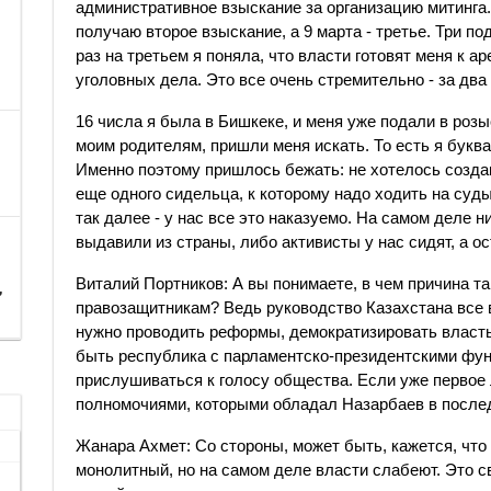
административное взыскание за организацию митинга.
получаю второе взыскание, а 9 марта - третье. Три п
раз на третьем я поняла, что власти готовят меня к а
уголовных дела. Это все очень стремительно - за два
16 числа я была в Бишкеке, и меня уже подали в розы
моим родителям, пришли меня искать. То есть я букв
Именно поэтому пришлось бежать: не хотелось созда
еще одного сидельца, к которому надо ходить на суд
так далее - у нас все это наказуемо. На самом деле н
выдавили из страны, либо активисты у нас сидят, а о
Виталий Портников: А вы понимаете, в чем причина т
,
правозащитникам? Ведь руководство Казахстана все вр
нужно проводить реформы, демократизировать власть
быть республика с парламентско-президентскими фун
прислушиваться к голосу общества. Если уже первое
полномочиями, которыми обладал Назарбаев в последн
Жанара Ахмет: Со стороны, может быть, кажется, чт
монолитный, но на самом деле власти слабеют. Это 