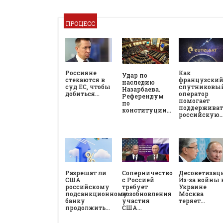
ПРОЦЕСС
Россияне
Как
Удар по
стекаются в
французски
наследию
суд ЕС, чтобы
спутниковы
Назарбаева.
добиться…
оператор
Референдум
помогает
по
поддерживат
конституции…
российскую
Разрешат ли
Соперничество
Десоветизац
США
с Россией
Из-за войны 
российскому
требует
Украине
подсанкционному
возобновления
Москва
банку
участия
теряет…
продолжить…
США…