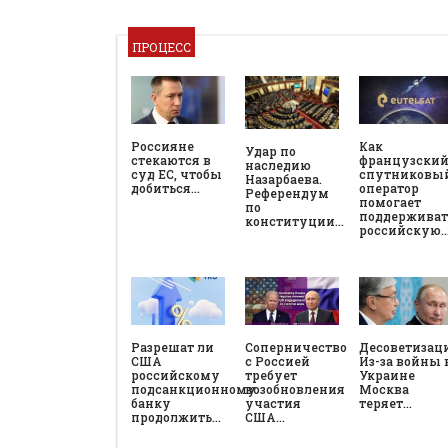
ПРОЦЕСС
Россияне
Как
Удар по
стекаются в
французски
наследию
суд ЕС, чтобы
спутниковы
Назарбаева.
добиться…
оператор
Референдум
помогает
по
поддерживат
конституции…
российскую
Разрешат ли
Соперничество
Десоветизац
США
с Россией
Из-за войны 
российскому
требует
Украине
подсанкционному
возобновления
Москва
банку
участия
теряет…
продолжить…
США…