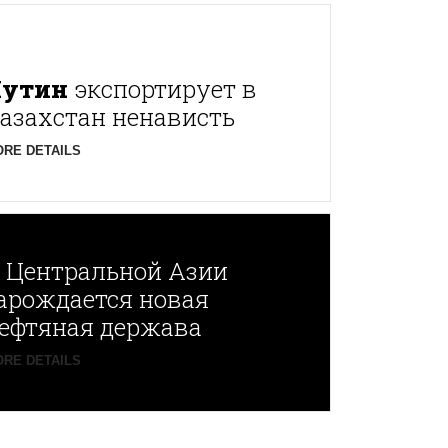
Путин
экспортирует в
азахстан ненависть
RE DETAILS
В
Центральной Азии
арождается новая
ефтяная держава
RE DETAILS