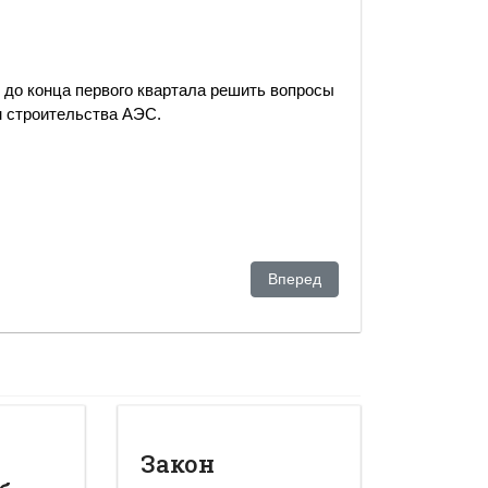
 до конца первого квартала решить вопросы
м строительства АЭС.
я Путина
Следующий: Кодекс совка
Вперед
Закон