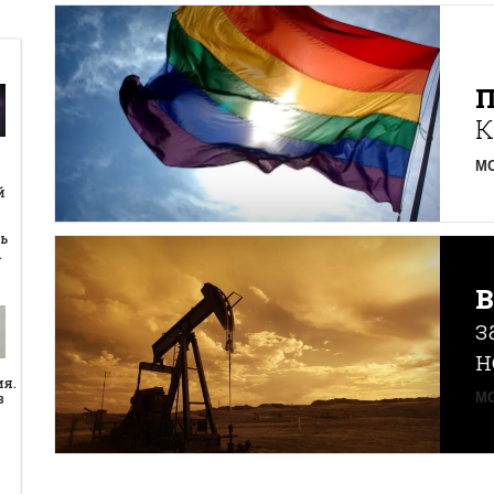
К
MO
й
й
ь
…
з
н
ия.
в
MO