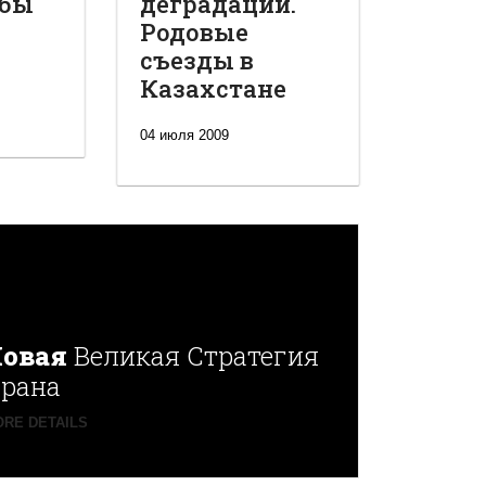
обы
деградации.
Родовые
съезды в
Казахстане
04 июля 2009
овая
Великая Стратегия
рана
RE DETAILS