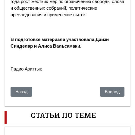
года рост жестких мер по ограничению свободы слова
и общественных собраний, политические
преследования и применение пыток.
В подготовке материала участвовала Дэйзи
Синделар и Алиса Вальсамаки.
Радио Азаттык
Предыдущий: Ник Кочан: «Коррупция в Казахстане более 
Следующий: Кр
Назад
Вперед
СТАТЬИ ПО ТЕМЕ