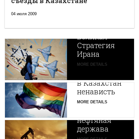
съезды в Казахстане
04 июля 2009
Новая
Великая
Стратегия
Ирана
Путин
MORE DETAILS
экспортирует
В
в Казахстан
Центральной
ненависть
Азии
зарождается
MORE DETAILS
новая
нефтяная
держава